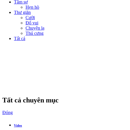
Tâm sự
Hẹn hò
Thư giãn
Cười
Đố vui
Chuyện lạ
Thú cưng
Tất cả
Tất cả chuyên mục
Đóng
Video