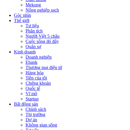
Mekong
Nông nghiệp sạch
Góc nhìn
Thế giới
Tư liệu
Phân tích
Người Việt 5 châu
Cuộc sống đó đây
Quân sự
Kinh doanh
Doanh nghiệp
Ebank
Thương mại điện tử
Hàng hóa
Tiền của tôi
Chứng khoán
Quốc tế
Vĩ mô
Startup
Bất động sản
Chính sách
Thị trường
Dự án
Không gian sống