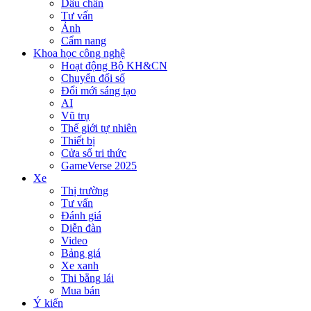
Dấu chân
Tư vấn
Ảnh
Cẩm nang
Khoa học công nghệ
Hoạt động Bộ KH&CN
Chuyển đổi số
Đổi mới sáng tạo
AI
Vũ trụ
Thế giới tự nhiên
Thiết bị
Cửa sổ tri thức
GameVerse 2025
Xe
Thị trường
Tư vấn
Đánh giá
Diễn đàn
Video
Bảng giá
Xe xanh
Thi bằng lái
Mua bán
Ý kiến