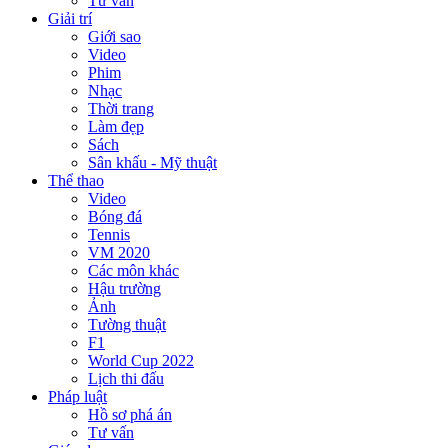
Tư vấn
Giải trí
Giới sao
Video
Phim
Nhạc
Thời trang
Làm đẹp
Sách
Sân khấu - Mỹ thuật
Thể thao
Video
Bóng đá
Tennis
VM 2020
Các môn khác
Hậu trường
Ảnh
Tường thuật
F1
World Cup 2022
Lịch thi đấu
Pháp luật
Hồ sơ phá án
Tư vấn