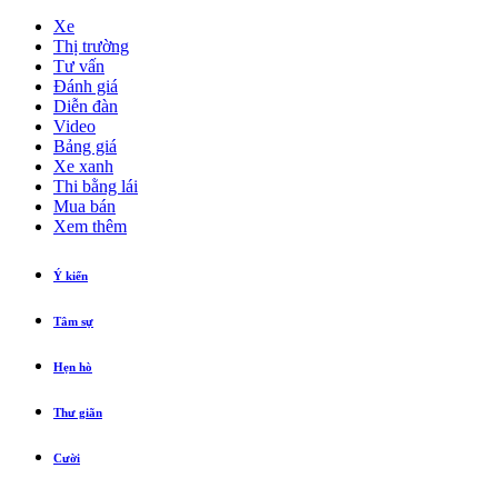
Xe
Thị trường
Tư vấn
Đánh giá
Diễn đàn
Video
Bảng giá
Xe xanh
Thi bằng lái
Mua bán
Xem thêm
Ý kiến
Tâm sự
Hẹn hò
Thư giãn
Cười