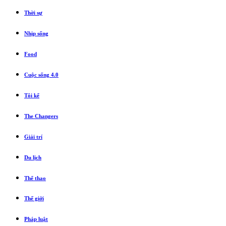
Thời sự
Nhịp sống
Food
Cuộc sống 4.0
Tôi kể
The Changers
Giải trí
Du lịch
Thể thao
Thế giới
Pháp luật