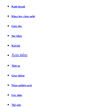
Kinh doanh
Khoa học công nghệ
Giáo dục
Sức khỏe
Kid lab
Xem thêm
Thời sự
Giao thông
Nông nghiệp sạch
Góc nhìn
Thế giới