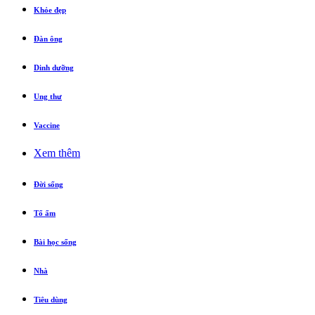
Khỏe đẹp
Đàn ông
Dinh dưỡng
Ung thư
Vaccine
Xem thêm
Đời sống
Tổ ấm
Bài học sống
Nhà
Tiêu dùng