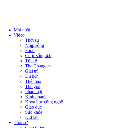
Mới nhất
Video
Thời sự
Nhịp sống
Food
Cuộc sống 4.0
Tôi kể
The Changers
Giải trí
Du lịch
Thể thao
Thế giới
Pháp luật
Kinh doanh
Khoa học công nghệ
Giáo dục
Sức khỏe
Kid lab
Thời sự
Giao thông