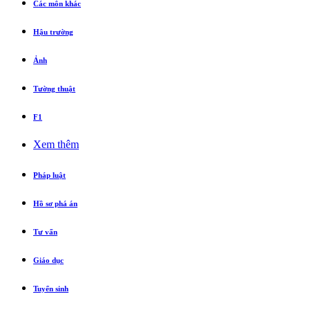
Các môn khác
Hậu trường
Ảnh
Tường thuật
F1
Xem thêm
Pháp luật
Hồ sơ phá án
Tư vấn
Giáo dục
Tuyển sinh