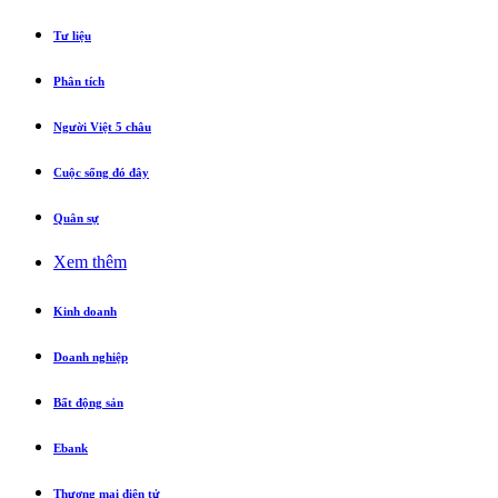
Tư liệu
Phân tích
Người Việt 5 châu
Cuộc sống đó đây
Quân sự
Xem thêm
Kinh doanh
Doanh nghiệp
Bất động sản
Ebank
Thương mại điện tử