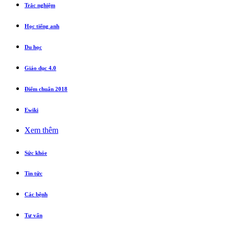
Trắc nghiệm
Học tiếng anh
Du học
Giáo dục 4.0
Điểm chuẩn 2018
Ewiki
Xem thêm
Sức khỏe
Tin tức
Các bệnh
Tư vấn