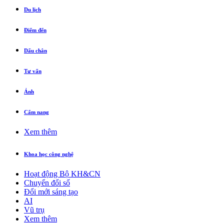
Du lịch
Điểm đến
Dấu chân
Tư vấn
Ảnh
Cẩm nang
Xem thêm
Khoa học công nghệ
Hoạt động Bộ KH&CN
Chuyển đổi số
Đổi mới sáng tạo
AI
Vũ trụ
Xem thêm