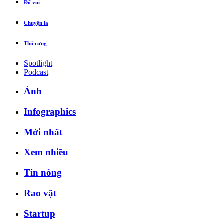
Đố vui
Chuyện lạ
Thú cưng
Spotlight
Podcast
Ảnh
Infographics
Mới nhất
Xem nhiều
Tin nóng
Rao vặt
Startup