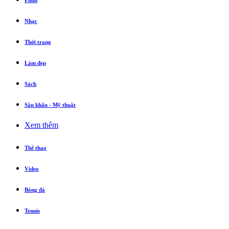
Phim
Nhạc
Thời trang
Làm đẹp
Sách
Sân khấu - Mỹ thuật
Xem thêm
Thể thao
Video
Bóng đá
Tennis