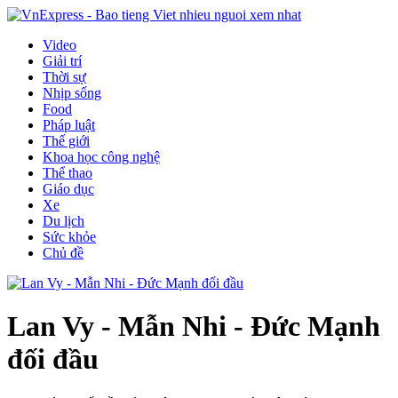
Video
Giải trí
Thời sự
Nhịp sống
Food
Pháp luật
Thế giới
Khoa học công nghệ
Thể thao
Giáo dục
Xe
Du lịch
Sức khỏe
Chủ đề
Lan Vy - Mẫn Nhi - Đức Mạnh
đối đầu