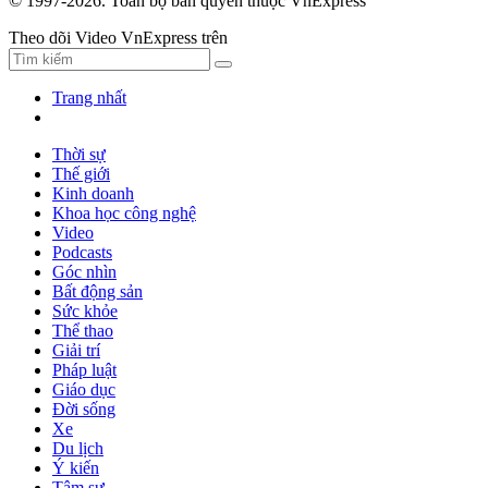
© 1997-2026. Toàn bộ bản quyền thuộc VnExpress
Theo dõi Video VnExpress trên
Trang nhất
Thời sự
Thế giới
Kinh doanh
Khoa học công nghệ
Video
Podcasts
Góc nhìn
Bất động sản
Sức khỏe
Thể thao
Giải trí
Pháp luật
Giáo dục
Đời sống
Xe
Du lịch
Ý kiến
Tâm sự