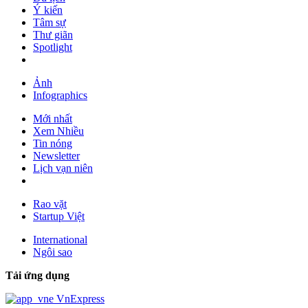
Ý kiến
Tâm sự
Thư giãn
Spotlight
Ảnh
Infographics
Mới nhất
Xem Nhiều
Tin nóng
Newsletter
Lịch vạn niên
Rao vặt
Startup Việt
International
Ngôi sao
Tải ứng dụng
VnExpress