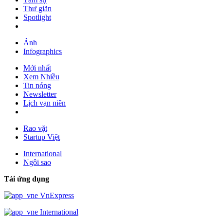
Thư giãn
Spotlight
Ảnh
Infographics
Mới nhất
Xem Nhiều
Tin nóng
Newsletter
Lịch vạn niên
Rao vặt
Startup Việt
International
Ngôi sao
Tải ứng dụng
VnExpress
International