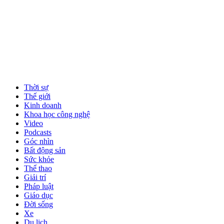
Thời sự
Thế giới
Kinh doanh
Khoa học công nghệ
Video
Podcasts
Góc nhìn
Bất động sản
Sức khỏe
Thể thao
Giải trí
Pháp luật
Giáo dục
Đời sống
Xe
Du lịch