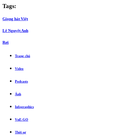
Tags:
Giọng hát Việt
Lê Nguyệt Anh
Rơi
Trang chủ
Video
Podcasts
Ảnh
Infographics
VnE-GO
Thời sự