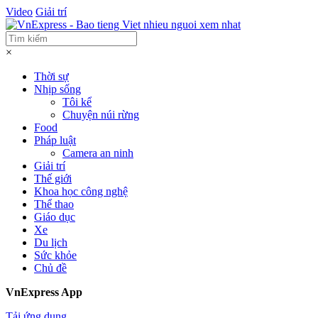
Video
Giải trí
×
Thời sự
Nhịp sống
Tôi kể
Chuyện núi rừng
Food
Pháp luật
Camera an ninh
Giải trí
Thế giới
Khoa học công nghệ
Thể thao
Giáo dục
Xe
Du lịch
Sức khỏe
Chủ đề
VnExpress App
Tải ứng dụng