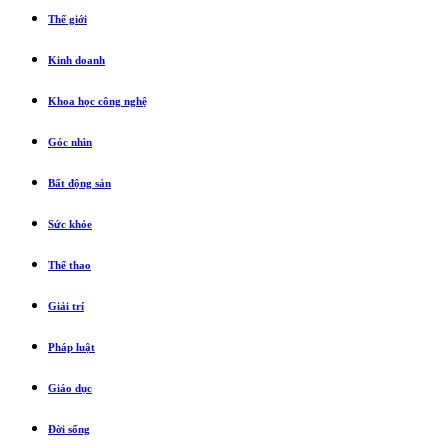
Thế giới
Kinh doanh
Khoa học công nghệ
Góc nhìn
Bất động sản
Sức khỏe
Thể thao
Giải trí
Pháp luật
Giáo dục
Đời sống