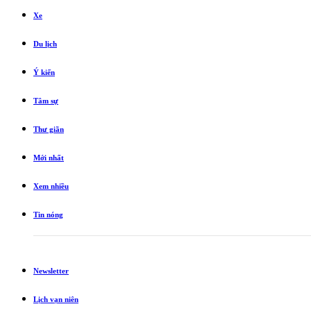
Xe
Du lịch
Ý kiến
Tâm sự
Thư giãn
Mới nhất
Xem nhiều
Tin nóng
Newsletter
Lịch vạn niên