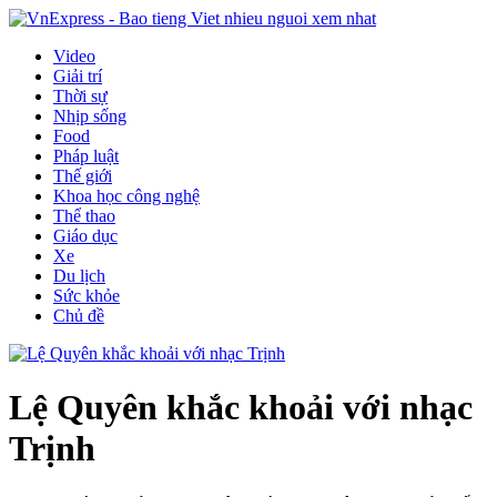
Video
Giải trí
Thời sự
Nhịp sống
Food
Pháp luật
Thế giới
Khoa học công nghệ
Thể thao
Giáo dục
Xe
Du lịch
Sức khỏe
Chủ đề
Lệ Quyên khắc khoải với nhạc
Trịnh