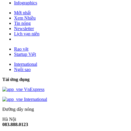
Infographics
Mới nhất
Xem Nhiều
Tin nóng
Newsletter
Lịch vạn niên
Rao vặt
Startup Việt
International
Ngôi sao
Tải ứng dụng
VnExpress
International
Đường dây nóng
Hà Nội
083.888.0123