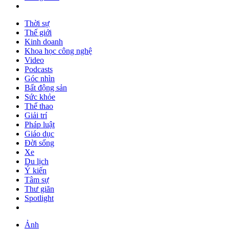
Thời sự
Thế giới
Kinh doanh
Khoa học công nghệ
Video
Podcasts
Góc nhìn
Bất động sản
Sức khỏe
Thể thao
Giải trí
Pháp luật
Giáo dục
Đời sống
Xe
Du lịch
Ý kiến
Tâm sự
Thư giãn
Spotlight
Ảnh