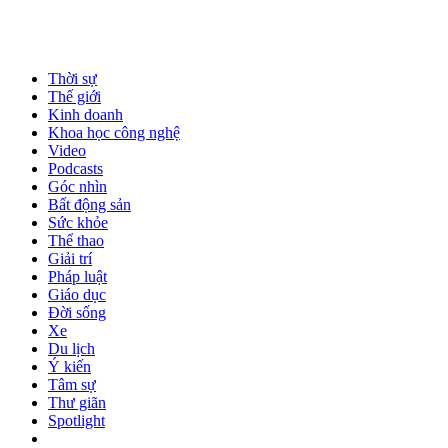
Thời sự
Thế giới
Kinh doanh
Khoa học công nghệ
Video
Podcasts
Góc nhìn
Bất động sản
Sức khỏe
Thể thao
Giải trí
Pháp luật
Giáo dục
Đời sống
Xe
Du lịch
Ý kiến
Tâm sự
Thư giãn
Spotlight