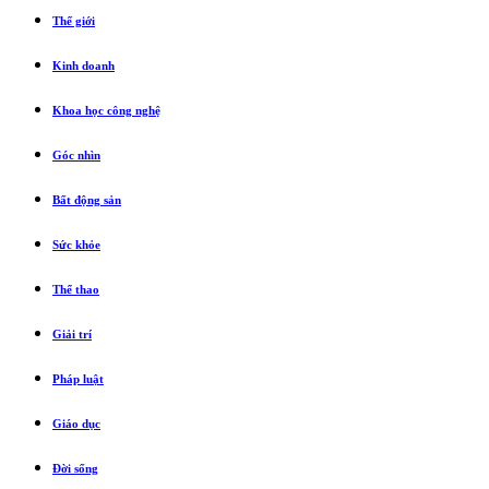
Thế giới
Kinh doanh
Khoa học công nghệ
Góc nhìn
Bất động sản
Sức khỏe
Thể thao
Giải trí
Pháp luật
Giáo dục
Đời sống