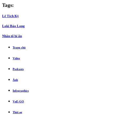
Tags:
Lê Tích Kỳ
Loki Bảo Long
Nhân tố bí ẩn
Trang chủ
Video
Podcasts
Ảnh
Infographics
VnE-GO
Thời sự