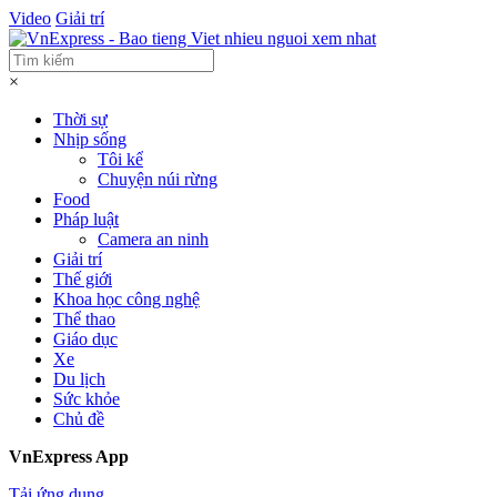
Video
Giải trí
×
Thời sự
Nhịp sống
Tôi kể
Chuyện núi rừng
Food
Pháp luật
Camera an ninh
Giải trí
Thế giới
Khoa học công nghệ
Thể thao
Giáo dục
Xe
Du lịch
Sức khỏe
Chủ đề
VnExpress App
Tải ứng dụng