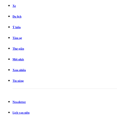
Xe
Du lịch
Ý kiến
Tâm sự
Thư giãn
Mới nhất
Xem nhiều
Tin nóng
Newsletter
Lịch vạn niên