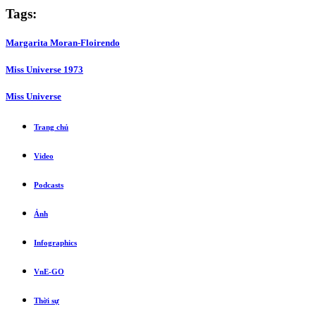
Tags:
Margarita Moran-Floirendo
Miss Universe 1973
Miss Universe
Trang chủ
Video
Podcasts
Ảnh
Infographics
VnE-GO
Thời sự