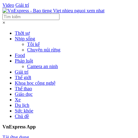
Video
Giải trí
×
Thời sự
Nhịp sống
Tôi kể
Chuyện núi rừng
Food
Pháp luật
Camera an ninh
Giải trí
Thế giới
Khoa học công nghệ
Thể thao
Giáo dục
Xe
Du lịch
Sức khỏe
Chủ đề
VnExpress App
Tải ứng dụng