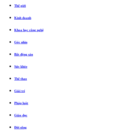
Thế giới
Kinh doanh
Khoa học công nghệ
Góc nhìn
Bất động sản
Sức khỏe
Thể thao
Giải trí
Pháp luật
Giáo dục
Đời sống