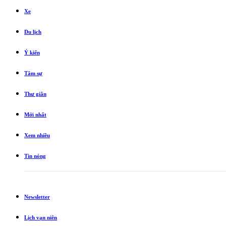
Xe
Du lịch
Ý kiến
Tâm sự
Thư giãn
Mới nhất
Xem nhiều
Tin nóng
Newsletter
Lịch vạn niên