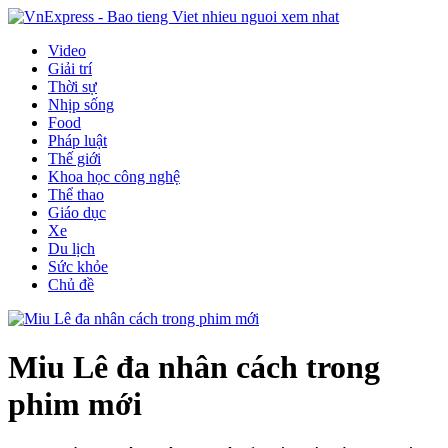
Video
Giải trí
Thời sự
Nhịp sống
Food
Pháp luật
Thế giới
Khoa học công nghệ
Thể thao
Giáo dục
Xe
Du lịch
Sức khỏe
Chủ đề
Miu Lê đa nhân cách trong
phim mới