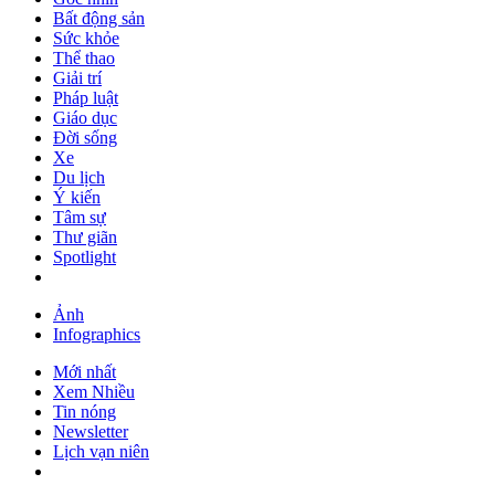
Bất động sản
Sức khỏe
Thể thao
Giải trí
Pháp luật
Giáo dục
Đời sống
Xe
Du lịch
Ý kiến
Tâm sự
Thư giãn
Spotlight
Ảnh
Infographics
Mới nhất
Xem Nhiều
Tin nóng
Newsletter
Lịch vạn niên