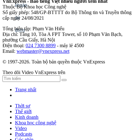
VnExpress - Báo tiếng Việt nhiều người xem nhất
Thuộc Bộ Khoa học Công nghệ
Số giấy phép: 548/GP-BTTTT do Bộ Thông tin và Truyền thông
cấp ngày 24/08/2021
Tổng biên tập: Phạm Văn Hiếu
Địa chỉ: Tầng 10, Tòa A FPT Tower, số 10 Phạm Văn Bạch,
phường Cầu Giấy, Hà Nội
Điện thoại:
024 7300 8899
- máy lẻ 4500
Email:
webmaster@vnexpress.net
© 1997-2026. Toàn bộ bản quyền thuộc VnExpress
Theo dõi Video VnExpress trên
Trang nhất
Thời sự
Thế giới
Kinh doanh
Khoa học công nghệ
Video
Podcasts
Góc nhìn