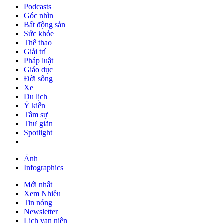
Podcasts
Góc nhìn
Bất động sản
Sức khỏe
Thể thao
Giải trí
Pháp luật
Giáo dục
Đời sống
Xe
Du lịch
Ý kiến
Tâm sự
Thư giãn
Spotlight
Ảnh
Infographics
Mới nhất
Xem Nhiều
Tin nóng
Newsletter
Lịch vạn niên