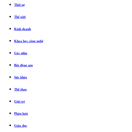
Thời sự
Thế giới
Kinh doanh
Khoa học công nghệ
Góc nhìn
Bất động sản
Sức khỏe
Thể thao
Giải trí
Pháp luật
Giáo dục