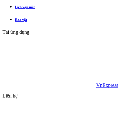
Lịch vạn niên
Rao vặt
Tải ứng dụng
VnExpress
Liên hệ