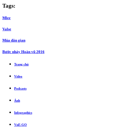
Tags:
Mlee
Valse
Múa dân gian
Bước nhảy Hoàn vũ 2016
Trang chủ
Video
Podcasts
Ảnh
Infographics
VnE-GO