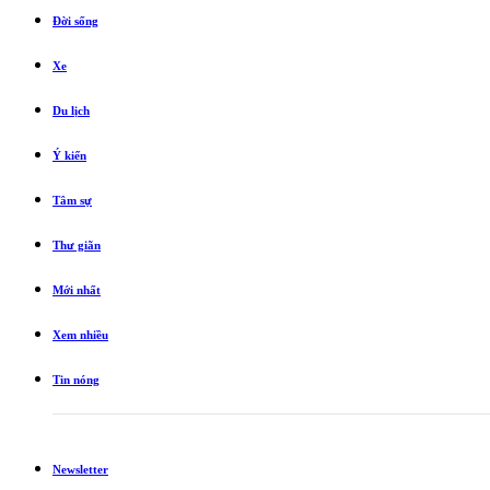
Đời sống
Xe
Du lịch
Ý kiến
Tâm sự
Thư giãn
Mới nhất
Xem nhiều
Tin nóng
Newsletter