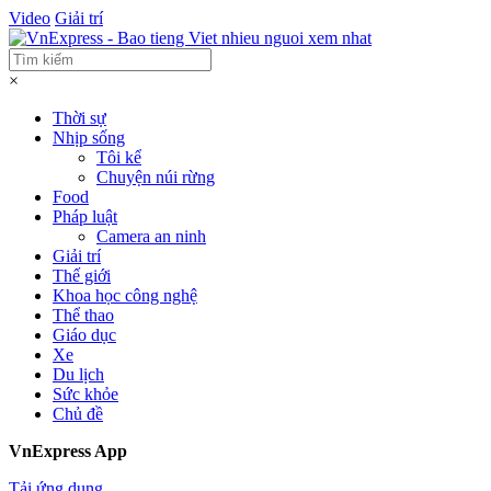
Video
Giải trí
×
Thời sự
Nhịp sống
Tôi kể
Chuyện núi rừng
Food
Pháp luật
Camera an ninh
Giải trí
Thế giới
Khoa học công nghệ
Thể thao
Giáo dục
Xe
Du lịch
Sức khỏe
Chủ đề
VnExpress App
Tải ứng dụng