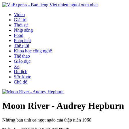
Video
Giải trí
Thời sự
Nhịp sống
Food
Pháp luật
Thế giới
Khoa học công nghệ
Thể thao
Giáo dục
Xe
Du lịch
Sức khỏe
Chủ đề
Moon River - Audrey Hepburn
Những bản tình ca ngọt ngào của thập niên 1960