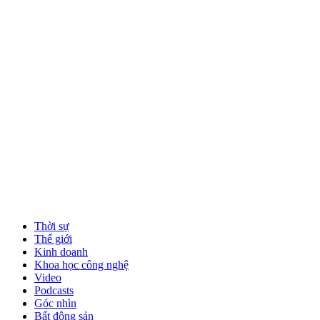
Thời sự
Thế giới
Kinh doanh
Khoa học công nghệ
Video
Podcasts
Góc nhìn
Bất động sản