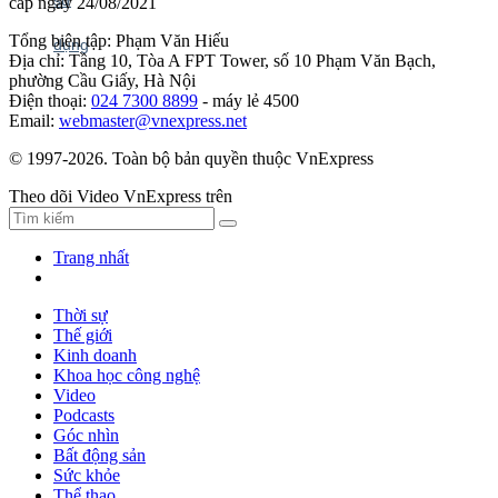
cấp ngày 24/08/2021
Tổng biên tập: Phạm Văn Hiếu
Địa chỉ: Tầng 10, Tòa A FPT Tower, số 10 Phạm Văn Bạch,
phường Cầu Giấy, Hà Nội
Điện thoại:
024 7300 8899
- máy lẻ 4500
Email:
webmaster@vnexpress.net
© 1997-2026. Toàn bộ bản quyền thuộc VnExpress
Theo dõi Video VnExpress trên
Trang nhất
Thời sự
Thế giới
Kinh doanh
Khoa học công nghệ
Video
Podcasts
Góc nhìn
Bất động sản
Sức khỏe
Thể thao