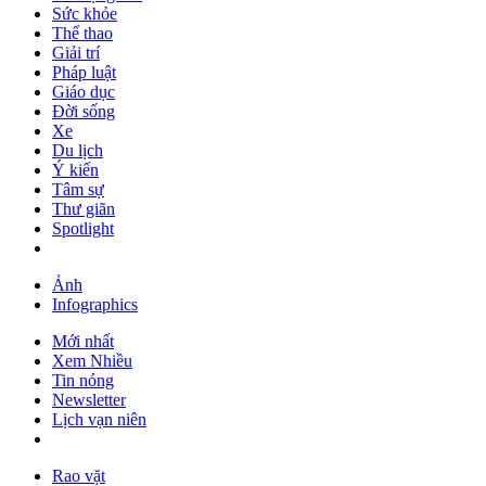
Sức khỏe
Thể thao
Giải trí
Pháp luật
Giáo dục
Đời sống
Xe
Du lịch
Ý kiến
Tâm sự
Thư giãn
Spotlight
Ảnh
Infographics
Mới nhất
Xem Nhiều
Tin nóng
Newsletter
Lịch vạn niên
Rao vặt