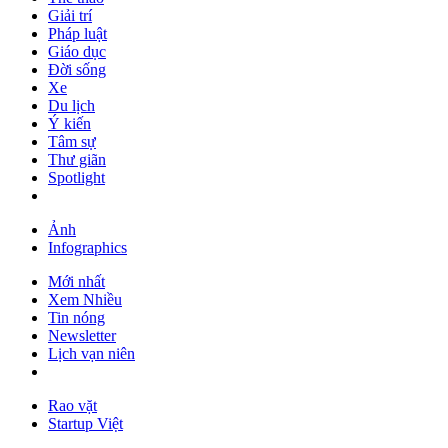
Giải trí
Pháp luật
Giáo dục
Đời sống
Xe
Du lịch
Ý kiến
Tâm sự
Thư giãn
Spotlight
Ảnh
Infographics
Mới nhất
Xem Nhiều
Tin nóng
Newsletter
Lịch vạn niên
Rao vặt
Startup Việt