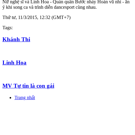
Nữ nghệ sĩ và Linh Hoa - Quán quân Bước nhảy Hoàn vũ nhí - ăn
ý khi song ca và trình diễn dancesport cùng nhau.
Thứ tư, 11/3/2015, 12:32 (GMT+7)
Tags:
Khánh Thi
Linh Hoa
MV Tự tin là con gái
Trang nhất