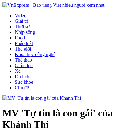
Video
Giải trí
Thời sự
Nhịp sống
Food
Pháp luật
Thế giới
Khoa học công nghệ
Thể thao
Giáo dục
Xe
Du lịch
Sức khỏe
Chủ đề
MV 'Tự tin là con gái' của
Khánh Thi