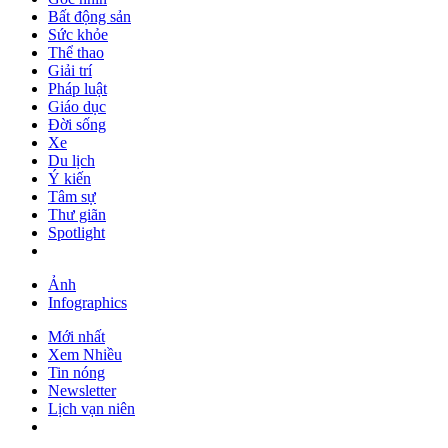
Bất động sản
Sức khỏe
Thể thao
Giải trí
Pháp luật
Giáo dục
Đời sống
Xe
Du lịch
Ý kiến
Tâm sự
Thư giãn
Spotlight
Ảnh
Infographics
Mới nhất
Xem Nhiều
Tin nóng
Newsletter
Lịch vạn niên