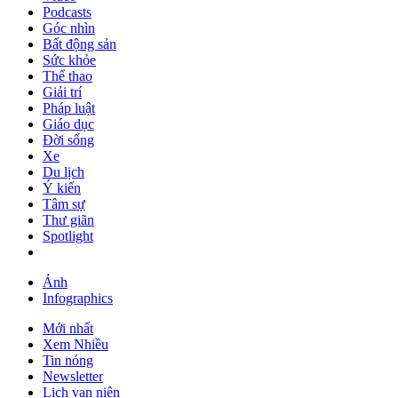
Podcasts
Góc nhìn
Bất động sản
Sức khỏe
Thể thao
Giải trí
Pháp luật
Giáo dục
Đời sống
Xe
Du lịch
Ý kiến
Tâm sự
Thư giãn
Spotlight
Ảnh
Infographics
Mới nhất
Xem Nhiều
Tin nóng
Newsletter
Lịch vạn niên