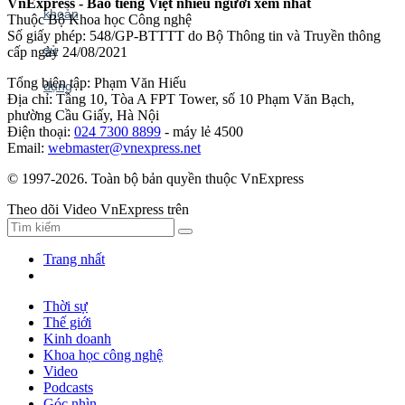
VnExpress - Báo tiếng Việt nhiều người xem nhất
Thuộc Bộ Khoa học Công nghệ
Số giấy phép: 548/GP-BTTTT do Bộ Thông tin và Truyền thông
cấp ngày 24/08/2021
Tổng biên tập: Phạm Văn Hiếu
Địa chỉ: Tầng 10, Tòa A FPT Tower, số 10 Phạm Văn Bạch,
phường Cầu Giấy, Hà Nội
Điện thoại:
024 7300 8899
- máy lẻ 4500
Email:
webmaster@vnexpress.net
© 1997-2026. Toàn bộ bản quyền thuộc VnExpress
Theo dõi Video VnExpress trên
Trang nhất
Thời sự
Thế giới
Kinh doanh
Khoa học công nghệ
Video
Podcasts
Góc nhìn