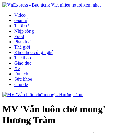
Video
Giải trí
Thời sự
Nhịp sống
Food
Pháp luật
Thế giới
Khoa học công nghệ
Thể thao
Giáo dục
Xe
Du lịch
Sức khỏe
Chủ đề
MV 'Vẫn luôn chờ mong' -
Hương Tràm