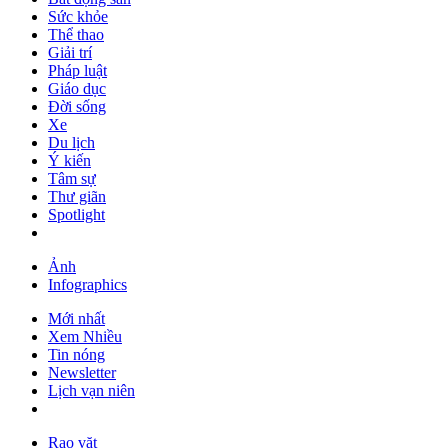
Sức khỏe
Thể thao
Giải trí
Pháp luật
Giáo dục
Đời sống
Xe
Du lịch
Ý kiến
Tâm sự
Thư giãn
Spotlight
Ảnh
Infographics
Mới nhất
Xem Nhiều
Tin nóng
Newsletter
Lịch vạn niên
Rao vặt