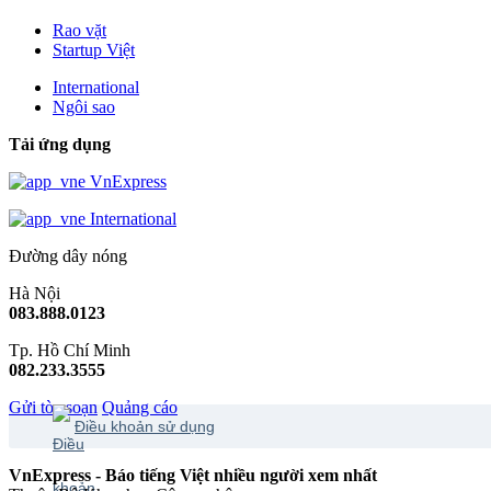
Rao vặt
Startup Việt
International
Ngôi sao
Tải ứng dụng
VnExpress
International
Đường dây nóng
Hà Nội
083.888.0123
Tp. Hồ Chí Minh
082.233.3555
Gửi tòa soạn
Quảng cáo
Điều khoản sử dụng
VnExpress - Báo tiếng Việt nhiều người xem nhất