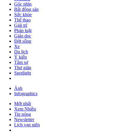
Góc nhìn
Bất động sản
Sức khỏe
Thể thao
Giải trí
Pháp luật
Giáo dục
Đời sống
Xe
Du lịch
Ý kiến
Tâm sự
Thư giãn
Spotlight
Ảnh
Infographics
Mới nhất
Xem Nhiều
Tin nóng
Newsletter
Lịch vạn niên