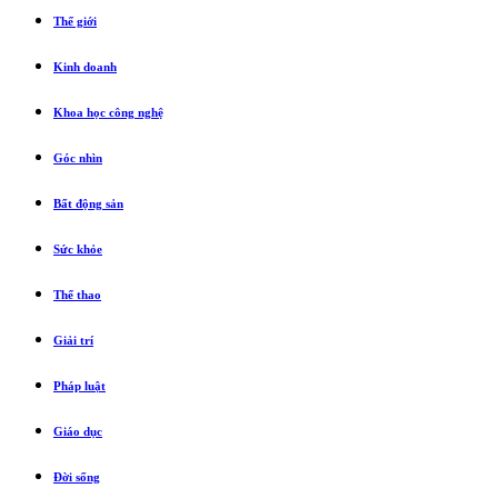
Thế giới
Kinh doanh
Khoa học công nghệ
Góc nhìn
Bất động sản
Sức khỏe
Thể thao
Giải trí
Pháp luật
Giáo dục
Đời sống