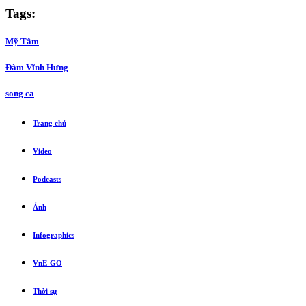
Tags:
Mỹ Tâm
Đàm Vĩnh Hưng
song ca
Trang chủ
Video
Podcasts
Ảnh
Infographics
VnE-GO
Thời sự