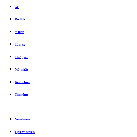
Xe
Du lịch
Ý kiến
Tâm sự
Thư giãn
Mới nhất
Xem nhiều
Tin nóng
Newsletter
Lịch vạn niên