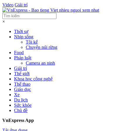
Video
Giải trí
×
Thời sự
Nhịp sống
Tôi kể
Chuyện núi rừng
Food
Pháp luật
Camera an ninh
Giải trí
Thế giới
Khoa học công nghệ
Thể thao
Giáo dục
Xe
Du lịch
Sức khỏe
Chủ đề
VnExpress App
Tải ứng dụng