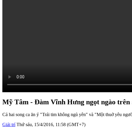
Mỹ Tâm - Đàm Vĩnh Hưng ngọt ngào trên 
Cả hai song ca ăn ý "Trái tim không ngủ yên" và "Một thuở yêu ngườ
Giải trí
Thứ sáu, 15/4/2016, 11:58 (GMT+7)