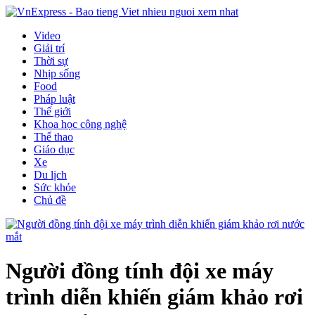
Video
Giải trí
Thời sự
Nhịp sống
Food
Pháp luật
Thế giới
Khoa học công nghệ
Thể thao
Giáo dục
Xe
Du lịch
Sức khỏe
Chủ đề
Người đồng tính đội xe máy
trình diễn khiến giám khảo rơi