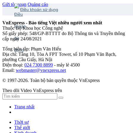
Gửi tòa soạn
Quảng cáo
Điều khoản sử dụng
VnExpress - Báo tiếng Việt nhiều người xem nhất
Thuộc Bộ Khoa học Công nghệ
Số giấy phép: 548/GP-BTTTT do Bộ Thông tin và Truyền thông
cấp ngày 24/08/2021
Tổng biên tập: Phạm Văn Hiếu
Địa chỉ: Tầng 10, Tòa A FPT Tower, số 10 Phạm Văn Bạch,
phường Cầu Giấy, Hà Nội
Điện thoại:
024 7300 8899
- máy lẻ 4500
Email:
webmaster@vnexpress.net
© 1997-2026. Toàn bộ bản quyền thuộc VnExpress
Theo dõi Video VnExpress trên
Trang nhất
Thời sự
Thế giới
Kinh doanh