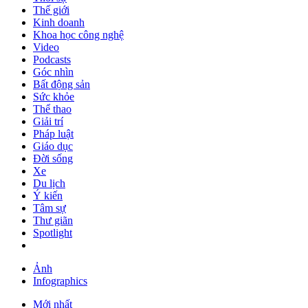
Thế giới
Kinh doanh
Khoa học công nghệ
Video
Podcasts
Góc nhìn
Bất động sản
Sức khỏe
Thể thao
Giải trí
Pháp luật
Giáo dục
Đời sống
Xe
Du lịch
Ý kiến
Tâm sự
Thư giãn
Spotlight
Ảnh
Infographics
Mới nhất