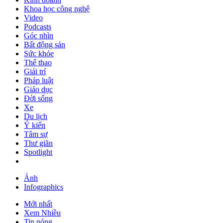
Khoa học công nghệ
Video
Podcasts
Góc nhìn
Bất động sản
Sức khỏe
Thể thao
Giải trí
Pháp luật
Giáo dục
Đời sống
Xe
Du lịch
Ý kiến
Tâm sự
Thư giãn
Spotlight
Ảnh
Infographics
Mới nhất
Xem Nhiều
Tin nóng