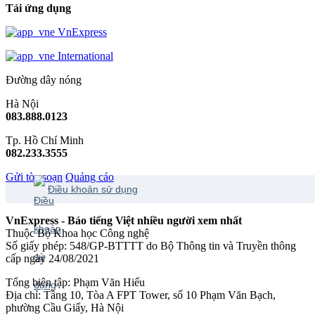
Tải ứng dụng
VnExpress
International
Đường dây nóng
Hà Nội
083.888.0123
Tp. Hồ Chí Minh
082.233.3555
Gửi tòa soạn
Quảng cáo
Điều khoản sử dụng
VnExpress - Báo tiếng Việt nhiều người xem nhất
Thuộc Bộ Khoa học Công nghệ
Số giấy phép: 548/GP-BTTTT do Bộ Thông tin và Truyền thông
cấp ngày 24/08/2021
Tổng biên tập: Phạm Văn Hiếu
Địa chỉ: Tầng 10, Tòa A FPT Tower, số 10 Phạm Văn Bạch,
phường Cầu Giấy, Hà Nội