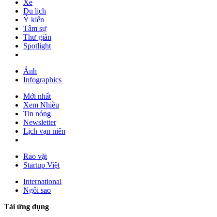
Xe
Du lịch
Ý kiến
Tâm sự
Thư giãn
Spotlight
Ảnh
Infographics
Mới nhất
Xem Nhiều
Tin nóng
Newsletter
Lịch vạn niên
Rao vặt
Startup Việt
International
Ngôi sao
Tải ứng dụng