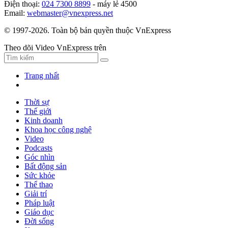
Điện thoại:
024 7300 8899
- máy lẻ 4500
Email:
webmaster@vnexpress.net
© 1997-2026. Toàn bộ bản quyền thuộc VnExpress
Theo dõi Video VnExpress trên
Trang nhất
Thời sự
Thế giới
Kinh doanh
Khoa học công nghệ
Video
Podcasts
Góc nhìn
Bất động sản
Sức khỏe
Thể thao
Giải trí
Pháp luật
Giáo dục
Đời sống