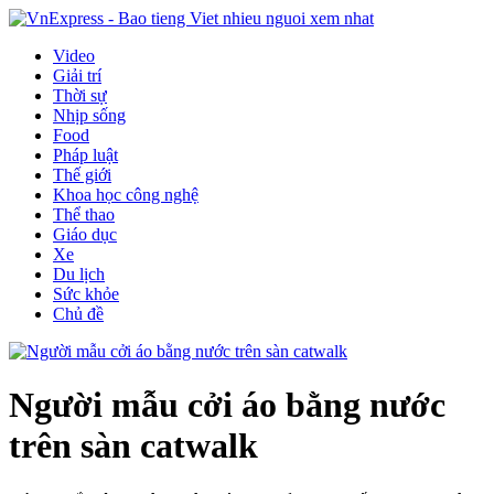
Video
Giải trí
Thời sự
Nhịp sống
Food
Pháp luật
Thế giới
Khoa học công nghệ
Thể thao
Giáo dục
Xe
Du lịch
Sức khỏe
Chủ đề
Người mẫu cởi áo bằng nước
trên sàn catwalk