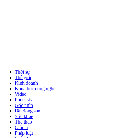
Thời sự
Thế giới
Kinh doanh
Khoa học công nghệ
Video
Podcasts
Góc nhìn
Bất động sản
Sức khỏe
Thể thao
Giải trí
Pháp luật