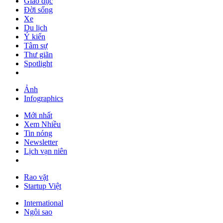
Giáo dục
Đời sống
Xe
Du lịch
Ý kiến
Tâm sự
Thư giãn
Spotlight
Ảnh
Infographics
Mới nhất
Xem Nhiều
Tin nóng
Newsletter
Lịch vạn niên
Rao vặt
Startup Việt
International
Ngôi sao