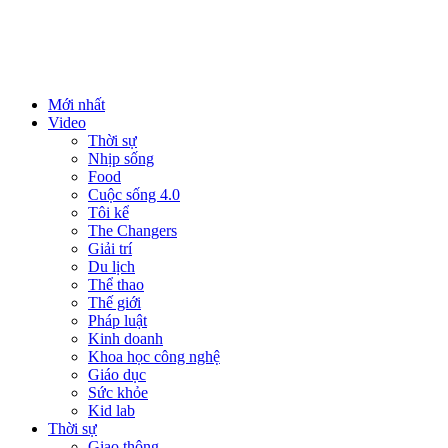
Mới nhất
Video
Thời sự
Nhịp sống
Food
Cuộc sống 4.0
Tôi kể
The Changers
Giải trí
Du lịch
Thể thao
Thế giới
Pháp luật
Kinh doanh
Khoa học công nghệ
Giáo dục
Sức khỏe
Kid lab
Thời sự
Giao thông