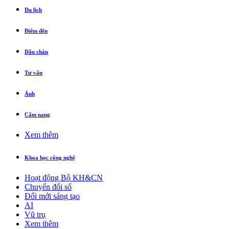
Du lịch
Điểm đến
Dấu chân
Tư vấn
Ảnh
Cẩm nang
Xem thêm
Khoa học công nghệ
Hoạt động Bộ KH&CN
Chuyển đổi số
Đổi mới sáng tạo
AI
Vũ trụ
Xem thêm