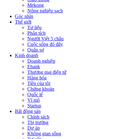
Mekong
Nông nghiệp sạch
Góc nhìn
Thế giới
Tư liệu
Phân tích
Người Việt 5 châu
Cuộc sống đó đây
Quân sự
Kinh doanh
Doanh nghiệp
Ebank
Thương mại điện tử
Hàng hóa
Tiền của tôi
Chứng khoán
Quốc tế
Vĩ mô
Startup
Bất động sản
Chính sách
Thị trường
Dự án
Không gian sống