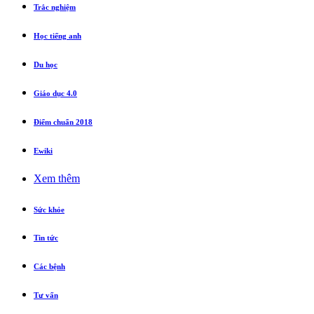
Trắc nghiệm
Học tiếng anh
Du học
Giáo dục 4.0
Điểm chuẩn 2018
Ewiki
Xem thêm
Sức khỏe
Tin tức
Các bệnh
Tư vấn