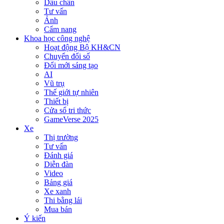
Dấu chân
Tư vấn
Ảnh
Cẩm nang
Khoa học công nghệ
Hoạt động Bộ KH&CN
Chuyển đổi số
Đổi mới sáng tạo
AI
Vũ trụ
Thế giới tự nhiên
Thiết bị
Cửa sổ tri thức
GameVerse 2025
Xe
Thị trường
Tư vấn
Đánh giá
Diễn đàn
Video
Bảng giá
Xe xanh
Thi bằng lái
Mua bán
Ý kiến