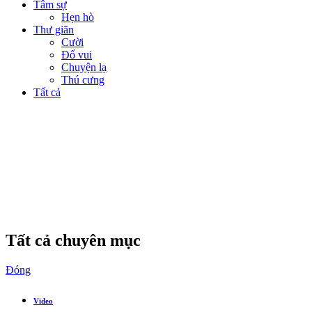
Tâm sự
Hẹn hò
Thư giãn
Cười
Đố vui
Chuyện lạ
Thú cưng
Tất cả
Tất cả chuyên mục
Đóng
Video