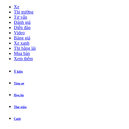
Xe
Thị trường
Tư vấn
Đánh giá
Diễn đàn
Video
Bảng giá
Xe xanh
Thi bằng lái
Mua bán
Xem thêm
Ý kiến
Tâm sự
Hẹn hò
Thư giãn
Cười