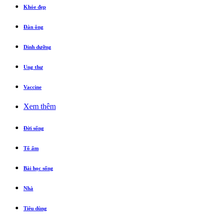
Khỏe đẹp
Đàn ông
Dinh dưỡng
Ung thư
Vaccine
Xem thêm
Đời sống
Tổ ấm
Bài học sống
Nhà
Tiêu dùng