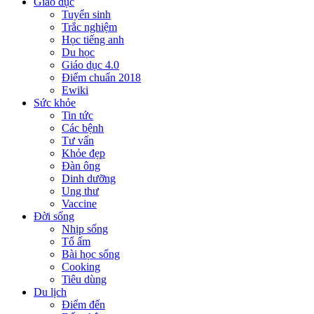
Giáo dục
Tuyển sinh
Trắc nghiệm
Học tiếng anh
Du học
Giáo dục 4.0
Điểm chuẩn 2018
Ewiki
Sức khỏe
Tin tức
Các bệnh
Tư vấn
Khỏe đẹp
Đàn ông
Dinh dưỡng
Ung thư
Vaccine
Đời sống
Nhịp sống
Tổ ấm
Bài học sống
Cooking
Tiêu dùng
Du lịch
Điểm đến