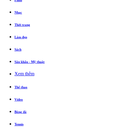
Phim
Nhạc
Thời trang
Làm đẹp
Sách
Sân khấu - Mỹ thuật
Xem thêm
Thể thao
Video
Bóng đá
Tennis