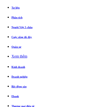
Tư liệu
Phân tích
Người Việt 5 châu
Cuộc sống đó đây
Quân sự
Xem thêm
Kinh doanh
Doanh nghiệp
Bất động sản
Ebank
Thương mại điện tử