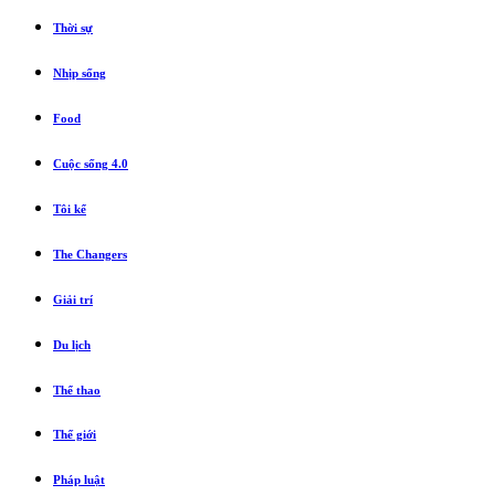
Thời sự
Nhịp sống
Food
Cuộc sống 4.0
Tôi kể
The Changers
Giải trí
Du lịch
Thể thao
Thế giới
Pháp luật