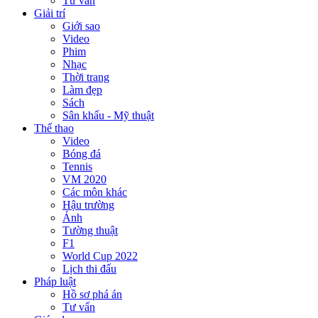
Tư vấn
Giải trí
Giới sao
Video
Phim
Nhạc
Thời trang
Làm đẹp
Sách
Sân khấu - Mỹ thuật
Thể thao
Video
Bóng đá
Tennis
VM 2020
Các môn khác
Hậu trường
Ảnh
Tường thuật
F1
World Cup 2022
Lịch thi đấu
Pháp luật
Hồ sơ phá án
Tư vấn