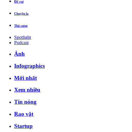
Đố vui
Chuyện lạ
Thú cưng
Spotlight
Podcast
Ảnh
Infographics
Mới nhất
Xem nhiều
Tin nóng
Rao vặt
Startup