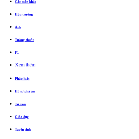
Các môn khác
Hậu trường
Ảnh
Tường thuật
F1
Xem thêm
Pháp luật
Hồ sơ phá án
Tư vấn
Giáo dục
Tuyển sinh