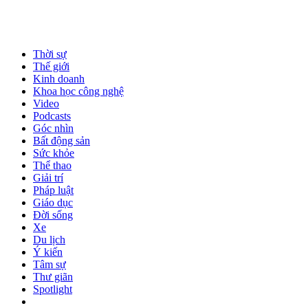
Thời sự
Thế giới
Kinh doanh
Khoa học công nghệ
Video
Podcasts
Góc nhìn
Bất động sản
Sức khỏe
Thể thao
Giải trí
Pháp luật
Giáo dục
Đời sống
Xe
Du lịch
Ý kiến
Tâm sự
Thư giãn
Spotlight