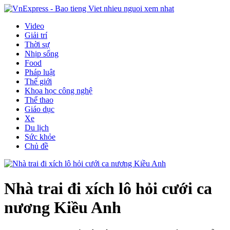
Video
Giải trí
Thời sự
Nhịp sống
Food
Pháp luật
Thế giới
Khoa học công nghệ
Thể thao
Giáo dục
Xe
Du lịch
Sức khỏe
Chủ đề
Nhà trai đi xích lô hỏi cưới ca
nương Kiều Anh