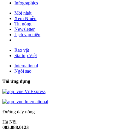
Infographics
Mới nhất
Xem Nhiều
Tin nóng
Newsletter
Lịch vạn niên
Rao vặt
Startup Việt
International
Ngôi sao
Tải ứng dụng
VnExpress
International
Đường dây nóng
Hà Nội
083.888.0123