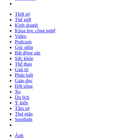
Thời sự
Thế giới
Kinh doanh
Khoa học công nghệ
Video
Podcasts
Góc nhìn
Bất động sản
Sức khỏe
Thể thao
Giải trí
Pháp luật
Giáo dục
Đời sống
Xe
Du lịch
Ý kiến
Tâm sự
Thư giãn
Spotlight
Ảnh