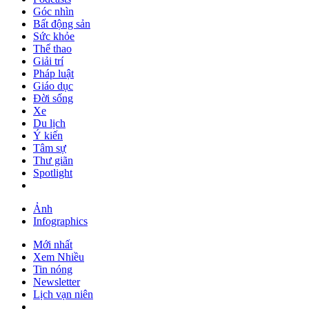
Góc nhìn
Bất động sản
Sức khỏe
Thể thao
Giải trí
Pháp luật
Giáo dục
Đời sống
Xe
Du lịch
Ý kiến
Tâm sự
Thư giãn
Spotlight
Ảnh
Infographics
Mới nhất
Xem Nhiều
Tin nóng
Newsletter
Lịch vạn niên