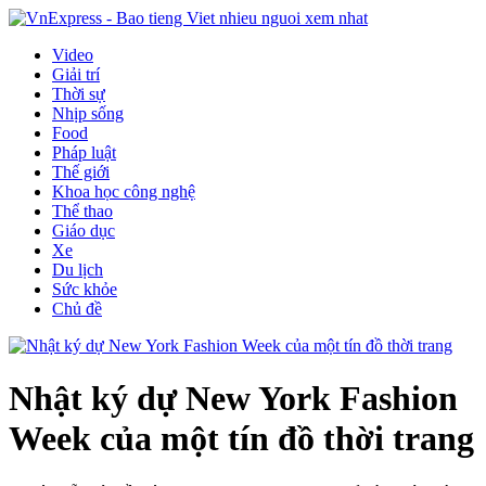
Video
Giải trí
Thời sự
Nhịp sống
Food
Pháp luật
Thế giới
Khoa học công nghệ
Thể thao
Giáo dục
Xe
Du lịch
Sức khỏe
Chủ đề
Nhật ký dự New York Fashion
Week của một tín đồ thời trang