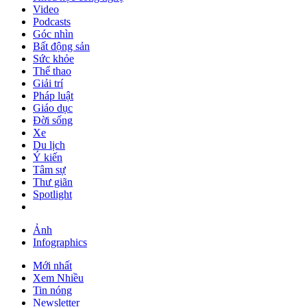
Video
Podcasts
Góc nhìn
Bất động sản
Sức khỏe
Thể thao
Giải trí
Pháp luật
Giáo dục
Đời sống
Xe
Du lịch
Ý kiến
Tâm sự
Thư giãn
Spotlight
Ảnh
Infographics
Mới nhất
Xem Nhiều
Tin nóng
Newsletter