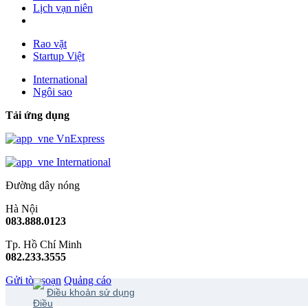
Lịch vạn niên
Rao vặt
Startup Việt
International
Ngôi sao
Tải ứng dụng
VnExpress
International
Đường dây nóng
Hà Nội
083.888.0123
Tp. Hồ Chí Minh
082.233.3555
Gửi tòa soạn
Quảng cáo
Điều khoản sử dụng