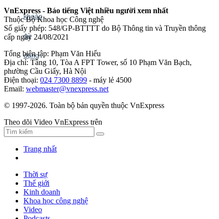
VnExpress - Báo tiếng Việt nhiều người xem nhất
Thuộc Bộ Khoa học Công nghệ
Số giấy phép: 548/GP-BTTTT do Bộ Thông tin và Truyền thông
cấp ngày 24/08/2021
Tổng biên tập: Phạm Văn Hiếu
Địa chỉ: Tầng 10, Tòa A FPT Tower, số 10 Phạm Văn Bạch,
phường Cầu Giấy, Hà Nội
Điện thoại:
024 7300 8899
- máy lẻ 4500
Email:
webmaster@vnexpress.net
© 1997-2026. Toàn bộ bản quyền thuộc VnExpress
Theo dõi Video VnExpress trên
Trang nhất
Thời sự
Thế giới
Kinh doanh
Khoa học công nghệ
Video
Podcasts