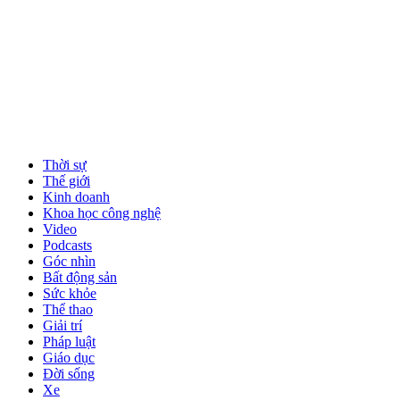
Thời sự
Thế giới
Kinh doanh
Khoa học công nghệ
Video
Podcasts
Góc nhìn
Bất động sản
Sức khỏe
Thể thao
Giải trí
Pháp luật
Giáo dục
Đời sống
Xe