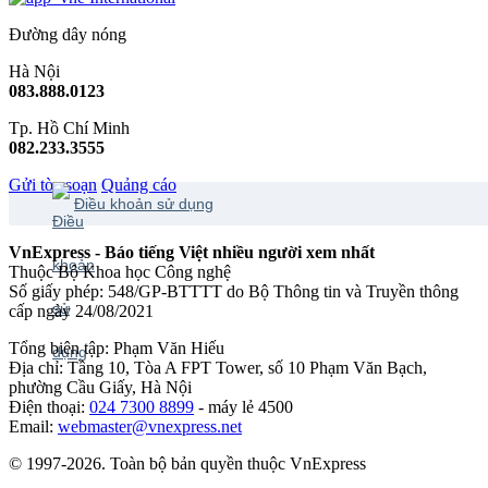
Đường dây nóng
Hà Nội
083.888.0123
Tp. Hồ Chí Minh
082.233.3555
Gửi tòa soạn
Quảng cáo
Điều khoản sử dụng
VnExpress - Báo tiếng Việt nhiều người xem nhất
Thuộc Bộ Khoa học Công nghệ
Số giấy phép: 548/GP-BTTTT do Bộ Thông tin và Truyền thông
cấp ngày 24/08/2021
Tổng biên tập: Phạm Văn Hiếu
Địa chỉ: Tầng 10, Tòa A FPT Tower, số 10 Phạm Văn Bạch,
phường Cầu Giấy, Hà Nội
Điện thoại:
024 7300 8899
- máy lẻ 4500
Email:
webmaster@vnexpress.net
© 1997-2026. Toàn bộ bản quyền thuộc VnExpress