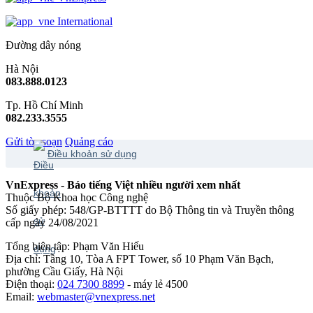
International
Đường dây nóng
Hà Nội
083.888.0123
Tp. Hồ Chí Minh
082.233.3555
Gửi tòa soạn
Quảng cáo
Điều khoản sử dụng
VnExpress - Báo tiếng Việt nhiều người xem nhất
Thuộc Bộ Khoa học Công nghệ
Số giấy phép: 548/GP-BTTTT do Bộ Thông tin và Truyền thông
cấp ngày 24/08/2021
Tổng biên tập: Phạm Văn Hiếu
Địa chỉ: Tầng 10, Tòa A FPT Tower, số 10 Phạm Văn Bạch,
phường Cầu Giấy, Hà Nội
Điện thoại:
024 7300 8899
- máy lẻ 4500
Email:
webmaster@vnexpress.net