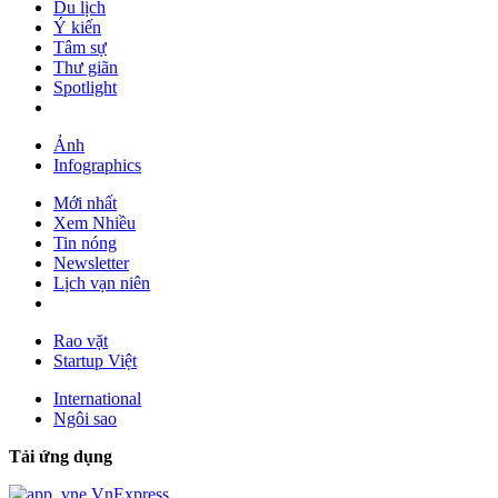
Du lịch
Ý kiến
Tâm sự
Thư giãn
Spotlight
Ảnh
Infographics
Mới nhất
Xem Nhiều
Tin nóng
Newsletter
Lịch vạn niên
Rao vặt
Startup Việt
International
Ngôi sao
Tải ứng dụng
VnExpress