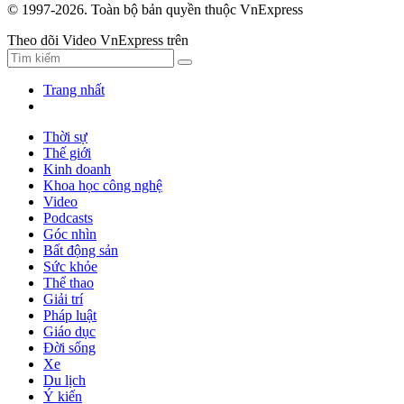
© 1997-2026. Toàn bộ bản quyền thuộc VnExpress
Theo dõi Video VnExpress trên
Trang nhất
Thời sự
Thế giới
Kinh doanh
Khoa học công nghệ
Video
Podcasts
Góc nhìn
Bất động sản
Sức khỏe
Thể thao
Giải trí
Pháp luật
Giáo dục
Đời sống
Xe
Du lịch
Ý kiến