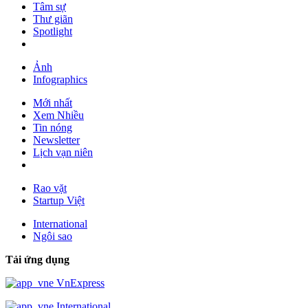
Tâm sự
Thư giãn
Spotlight
Ảnh
Infographics
Mới nhất
Xem Nhiều
Tin nóng
Newsletter
Lịch vạn niên
Rao vặt
Startup Việt
International
Ngôi sao
Tải ứng dụng
VnExpress
International