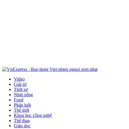
Video
Giải trí
Thời sự
Nhịp sống
Food
Pháp luật
Thế giới
Khoa học công nghệ
Thể thao
Giáo dục