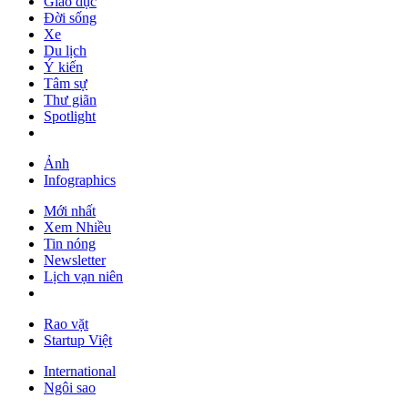
Giáo dục
Đời sống
Xe
Du lịch
Ý kiến
Tâm sự
Thư giãn
Spotlight
Ảnh
Infographics
Mới nhất
Xem Nhiều
Tin nóng
Newsletter
Lịch vạn niên
Rao vặt
Startup Việt
International
Ngôi sao