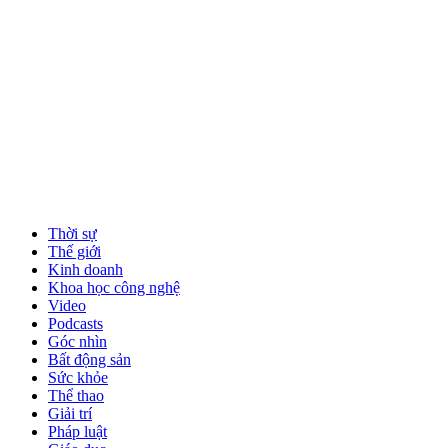
Thời sự
Thế giới
Kinh doanh
Khoa học công nghệ
Video
Podcasts
Góc nhìn
Bất động sản
Sức khỏe
Thể thao
Giải trí
Pháp luật