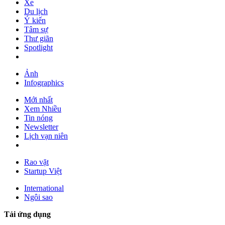
Xe
Du lịch
Ý kiến
Tâm sự
Thư giãn
Spotlight
Ảnh
Infographics
Mới nhất
Xem Nhiều
Tin nóng
Newsletter
Lịch vạn niên
Rao vặt
Startup Việt
International
Ngôi sao
Tải ứng dụng