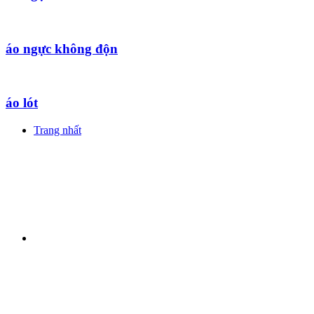
áo ngực không độn
áo lót
Trang nhất