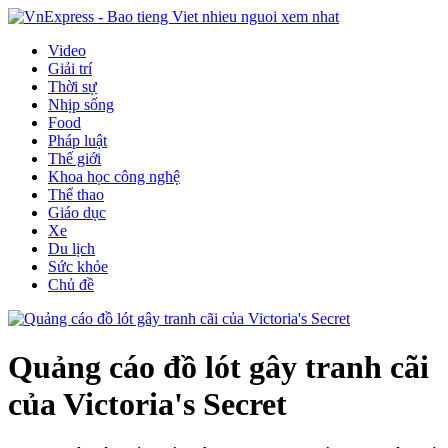
Video
Giải trí
Thời sự
Nhịp sống
Food
Pháp luật
Thế giới
Khoa học công nghệ
Thể thao
Giáo dục
Xe
Du lịch
Sức khỏe
Chủ đề
Quảng cáo đồ lót gây tranh cãi
của Victoria's Secret