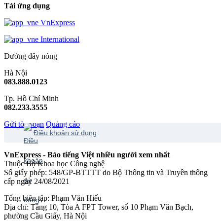
Tải ứng dụng
VnExpress
International
Đường dây nóng
Hà Nội
083.888.0123
Tp. Hồ Chí Minh
082.233.3555
Gửi tòa soạn
Quảng cáo
Điều khoản sử dụng
VnExpress - Báo tiếng Việt nhiều người xem nhất
Thuộc Bộ Khoa học Công nghệ
Số giấy phép: 548/GP-BTTTT do Bộ Thông tin và Truyền thông
cấp ngày 24/08/2021
Tổng biên tập: Phạm Văn Hiếu
Địa chỉ: Tầng 10, Tòa A FPT Tower, số 10 Phạm Văn Bạch,
phường Cầu Giấy, Hà Nội