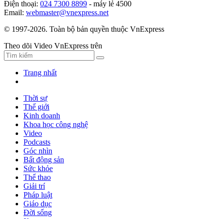
Điện thoại:
024 7300 8899
- máy lẻ 4500
Email:
webmaster@vnexpress.net
© 1997-2026. Toàn bộ bản quyền thuộc VnExpress
Theo dõi Video VnExpress trên
Trang nhất
Thời sự
Thế giới
Kinh doanh
Khoa học công nghệ
Video
Podcasts
Góc nhìn
Bất động sản
Sức khỏe
Thể thao
Giải trí
Pháp luật
Giáo dục
Đời sống