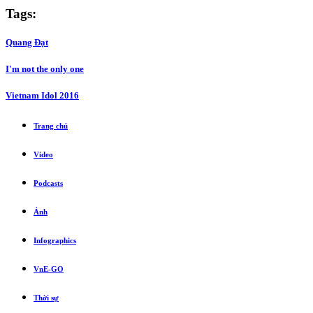
Tags:
Quang Đạt
I'm not the only one
Vietnam Idol 2016
Trang chủ
Video
Podcasts
Ảnh
Infographics
VnE-GO
Thời sự