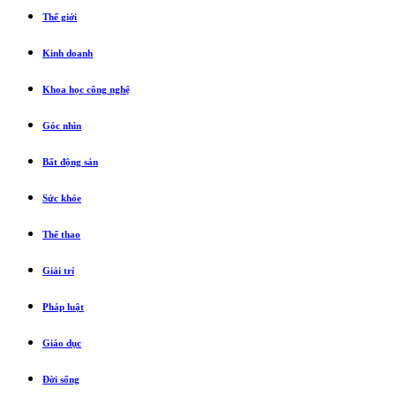
Thế giới
Kinh doanh
Khoa học công nghệ
Góc nhìn
Bất động sản
Sức khỏe
Thể thao
Giải trí
Pháp luật
Giáo dục
Đời sống