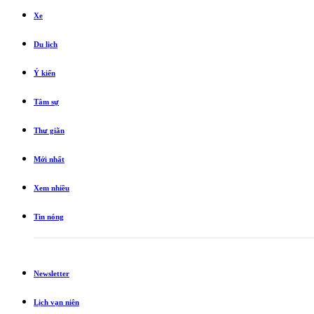
Xe
Du lịch
Ý kiến
Tâm sự
Thư giãn
Mới nhất
Xem nhiều
Tin nóng
Newsletter
Lịch vạn niên