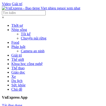
Video
Giải trí
×
Thời sự
Nhịp sống
Tôi kể
Chuyện núi rừng
Food
Pháp luật
Camera an ninh
Giải trí
Thế giới
Khoa học công nghệ
Thể thao
Giáo dục
Xe
Du lịch
Sức khỏe
Chủ đề
VnExpress App
Tải ứng dụng