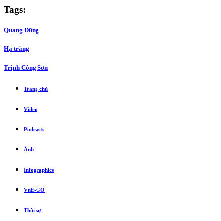
Tags:
Quang Dũng
Hạ trắng
Trịnh Công Sơn
Trang chủ
Video
Podcasts
Ảnh
Infographics
VnE-GO
Thời sự