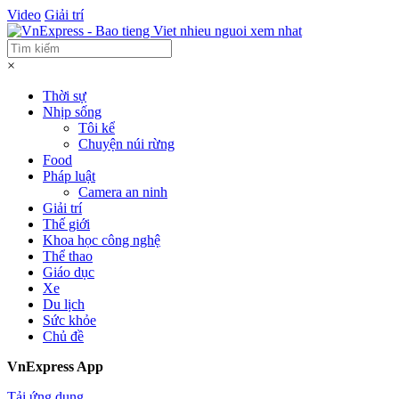
Video
Giải trí
×
Thời sự
Nhịp sống
Tôi kể
Chuyện núi rừng
Food
Pháp luật
Camera an ninh
Giải trí
Thế giới
Khoa học công nghệ
Thể thao
Giáo dục
Xe
Du lịch
Sức khỏe
Chủ đề
VnExpress App
Tải ứng dụng