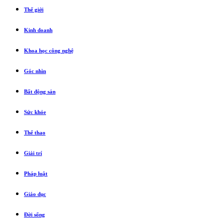
Thế giới
Kinh doanh
Khoa học công nghệ
Góc nhìn
Bất động sản
Sức khỏe
Thể thao
Giải trí
Pháp luật
Giáo dục
Đời sống