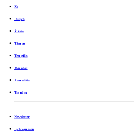
Xe
Du lịch
Ý kiến
Tâm sự
Thư giãn
Mới nhất
Xem nhiều
Tin nóng
Newsletter
Lịch vạn niên