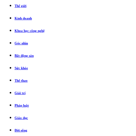
Thế giới
Kinh doanh
Khoa học công nghệ
Góc nhìn
Bất động sản
Sức khỏe
Thể thao
Giải trí
Pháp luật
Giáo dục
Đời sống