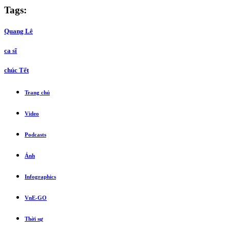
Tags:
Quang Lê
ca sĩ
chúc Tết
Trang chủ
Video
Podcasts
Ảnh
Infographics
VnE-GO
Thời sự