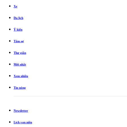
Xe
Du lịch
Ý kiến
Tâm sự
Thư giãn
Mới nhất
Xem nhiều
Tin nóng
Newsletter
Lịch vạn niên