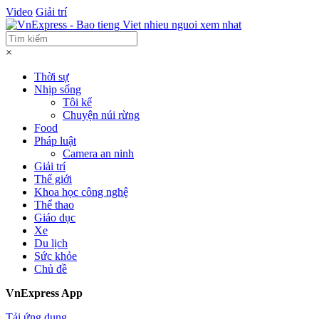
Video
Giải trí
×
Thời sự
Nhịp sống
Tôi kể
Chuyện núi rừng
Food
Pháp luật
Camera an ninh
Giải trí
Thế giới
Khoa học công nghệ
Thể thao
Giáo dục
Xe
Du lịch
Sức khỏe
Chủ đề
VnExpress App
Tải ứng dụng