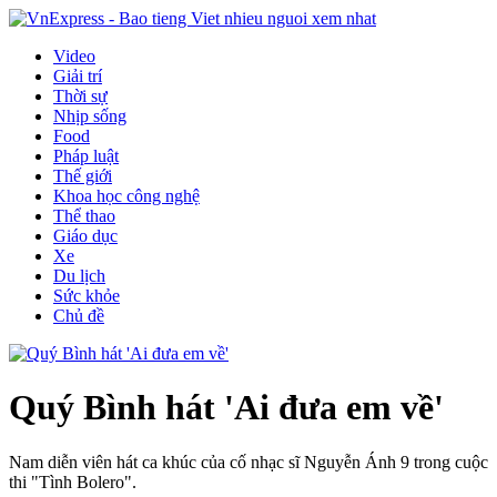
Video
Giải trí
Thời sự
Nhịp sống
Food
Pháp luật
Thế giới
Khoa học công nghệ
Thể thao
Giáo dục
Xe
Du lịch
Sức khỏe
Chủ đề
Quý Bình hát 'Ai đưa em về'
Nam diễn viên hát ca khúc của cố nhạc sĩ Nguyễn Ánh 9 trong cuộc
thi "Tình Bolero".