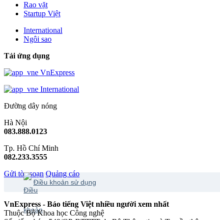
Rao vặt
Startup Việt
International
Ngôi sao
Tải ứng dụng
VnExpress
International
Đường dây nóng
Hà Nội
083.888.0123
Tp. Hồ Chí Minh
082.233.3555
Gửi tòa soạn
Quảng cáo
Điều khoản sử dụng
VnExpress - Báo tiếng Việt nhiều người xem nhất
Thuộc Bộ Khoa học Công nghệ