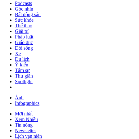
Podcasts
Góc nhìn
Bất động sản
Sức khỏe
Thể thao
Giải trí
Pháp luật
Giáo dục
Đời sống
Xe
Du lịch
Ý kiến
Tâm sự
Thư giãn
Spotlight
Ảnh
Infographics
Mới nhất
Xem Nhiều
Tin nóng
Newsletter
Lịch vạn niên