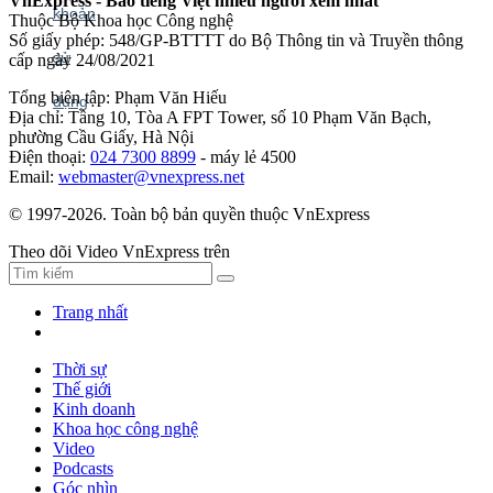
VnExpress - Báo tiếng Việt nhiều người xem nhất
Thuộc Bộ Khoa học Công nghệ
Số giấy phép: 548/GP-BTTTT do Bộ Thông tin và Truyền thông
cấp ngày 24/08/2021
Tổng biên tập: Phạm Văn Hiếu
Địa chỉ: Tầng 10, Tòa A FPT Tower, số 10 Phạm Văn Bạch,
phường Cầu Giấy, Hà Nội
Điện thoại:
024 7300 8899
- máy lẻ 4500
Email:
webmaster@vnexpress.net
© 1997-2026. Toàn bộ bản quyền thuộc VnExpress
Theo dõi Video VnExpress trên
Trang nhất
Thời sự
Thế giới
Kinh doanh
Khoa học công nghệ
Video
Podcasts
Góc nhìn