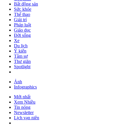
Bất động sản
Sức khỏe
Thể thao
Giải trí
Pháp luật
Giáo dục
Đời sống
Xe
Du lịch
Ý kiến
Tâm sự
Thư giãn
Spotlight
Ảnh
Infographics
Mới nhất
Xem Nhiều
Tin nóng
Newsletter
Lịch vạn niên