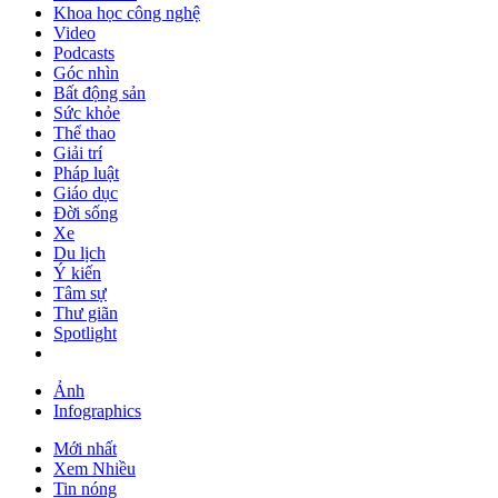
Khoa học công nghệ
Video
Podcasts
Góc nhìn
Bất động sản
Sức khỏe
Thể thao
Giải trí
Pháp luật
Giáo dục
Đời sống
Xe
Du lịch
Ý kiến
Tâm sự
Thư giãn
Spotlight
Ảnh
Infographics
Mới nhất
Xem Nhiều
Tin nóng