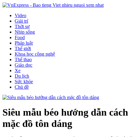
Video
Giải trí
Thời sự
Nhịp sống
Food
Pháp luật
Thế giới
Khoa học công nghệ
Thể thao
Giáo dục
Xe
Du lịch
Sức khỏe
Chủ đề
Siêu mẫu béo hướng dẫn cách
mặc đồ tôn dáng