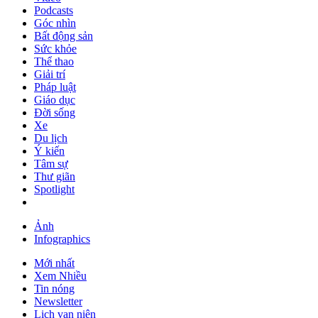
Podcasts
Góc nhìn
Bất động sản
Sức khỏe
Thể thao
Giải trí
Pháp luật
Giáo dục
Đời sống
Xe
Du lịch
Ý kiến
Tâm sự
Thư giãn
Spotlight
Ảnh
Infographics
Mới nhất
Xem Nhiều
Tin nóng
Newsletter
Lịch vạn niên