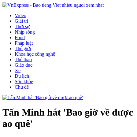
Video
Giải trí
Thời sự
Nhịp sống
Food
Pháp luật
Thế giới
Khoa học công nghệ
Thể thao
Giáo dục
Xe
Du lịch
Sức khỏe
Chủ đề
Tấn Minh hát 'Bao giờ về được
ao quê'