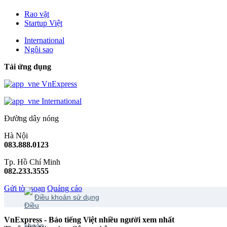
Rao vặt
Startup Việt
International
Ngôi sao
Tải ứng dụng
VnExpress
International
Đường dây nóng
Hà Nội
083.888.0123
Tp. Hồ Chí Minh
082.233.3555
Gửi tòa soạn
Quảng cáo
Điều khoản sử dụng
VnExpress - Báo tiếng Việt nhiều người xem nhất