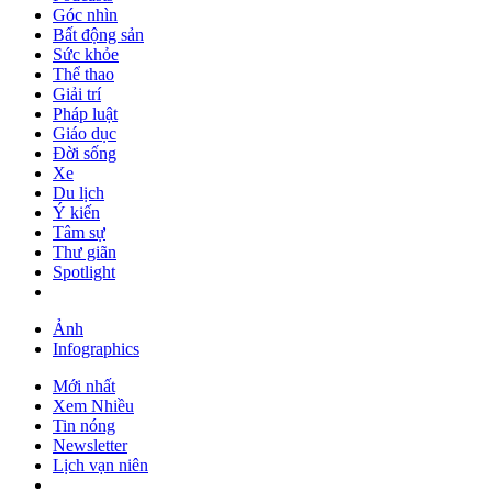
Góc nhìn
Bất động sản
Sức khỏe
Thể thao
Giải trí
Pháp luật
Giáo dục
Đời sống
Xe
Du lịch
Ý kiến
Tâm sự
Thư giãn
Spotlight
Ảnh
Infographics
Mới nhất
Xem Nhiều
Tin nóng
Newsletter
Lịch vạn niên