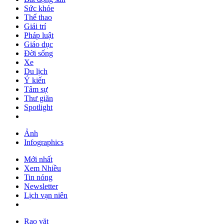
Sức khỏe
Thể thao
Giải trí
Pháp luật
Giáo dục
Đời sống
Xe
Du lịch
Ý kiến
Tâm sự
Thư giãn
Spotlight
Ảnh
Infographics
Mới nhất
Xem Nhiều
Tin nóng
Newsletter
Lịch vạn niên
Rao vặt