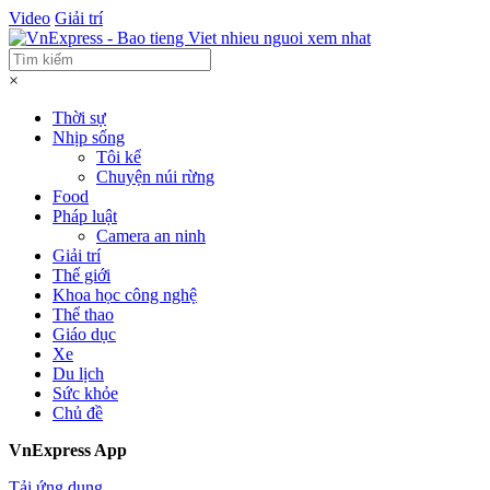
Video
Giải trí
×
Thời sự
Nhịp sống
Tôi kể
Chuyện núi rừng
Food
Pháp luật
Camera an ninh
Giải trí
Thế giới
Khoa học công nghệ
Thể thao
Giáo dục
Xe
Du lịch
Sức khỏe
Chủ đề
VnExpress App
Tải ứng dụng