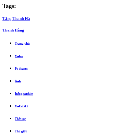
Tags:
Tăng Thanh Hà
Thanh Hằng
Trang chủ
Video
Podcasts
Ảnh
Infographics
VnE-GO
Thời sự
Thế giới