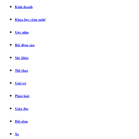
Kinh doanh
Khoa học công nghệ
Góc nhìn
Bất động sản
Sức khỏe
Thể thao
Giải trí
Pháp luật
Giáo dục
Đời sống
Xe