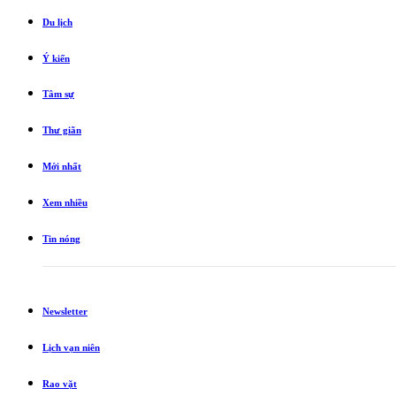
Du lịch
Ý kiến
Tâm sự
Thư giãn
Mới nhất
Xem nhiều
Tin nóng
Newsletter
Lịch vạn niên
Rao vặt