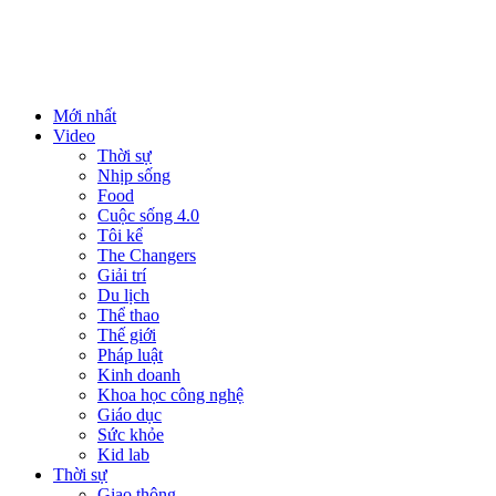
Mới nhất
Video
Thời sự
Nhịp sống
Food
Cuộc sống 4.0
Tôi kể
The Changers
Giải trí
Du lịch
Thể thao
Thế giới
Pháp luật
Kinh doanh
Khoa học công nghệ
Giáo dục
Sức khỏe
Kid lab
Thời sự
Giao thông