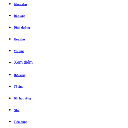
Khỏe đẹp
Đàn ông
Dinh dưỡng
Ung thư
Vaccine
Xem thêm
Đời sống
Tổ ấm
Bài học sống
Nhà
Tiêu dùng