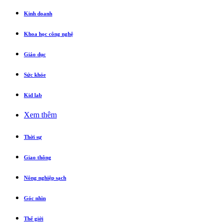
Kinh doanh
Khoa học công nghệ
Giáo dục
Sức khỏe
Kid lab
Xem thêm
Thời sự
Giao thông
Nông nghiệp sạch
Góc nhìn
Thế giới