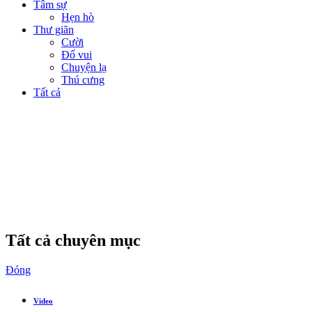
Tâm sự
Hẹn hò
Thư giãn
Cười
Đố vui
Chuyện lạ
Thú cưng
Tất cả
Tất cả chuyên mục
Đóng
Video