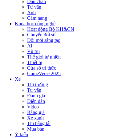
Dấu chân
Tư vấn
Ảnh
Cẩm nang
Khoa học công nghệ
Hoạt động Bộ KH&CN
Chuyển đổi số
Đổi mới sáng tạo
AI
Vũ trụ
Thế giới tự nhiên
Thiết bị
Cửa sổ tri thức
GameVerse 2025
Xe
Thị trường
Tư vấn
Đánh giá
Diễn đàn
Video
Bảng giá
Xe xanh
Thi bằng lái
Mua bán
Ý kiến