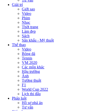
Tư vấn
Giải trí
Giới sao
Video
Phim
Nhạc
Thời trang
Làm đẹp
Sách
Sân khấu - Mỹ thuật
Thể thao
Video
Bóng đá
Tennis
VM 2020
Các môn khác
Hậu trường
Ảnh
Tường thuật
F1
World Cup 2022
Lịch thi đấu
Pháp luật
Hồ sơ phá án
Tư vấn