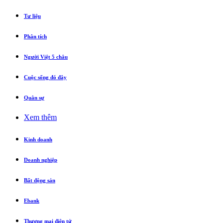
Tư liệu
Phân tích
Người Việt 5 châu
Cuộc sống đó đây
Quân sự
Xem thêm
Kinh doanh
Doanh nghiệp
Bất động sản
Ebank
Thương mại điện tử