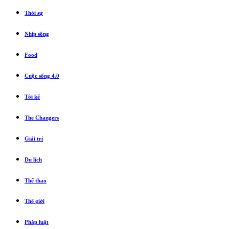
Thời sự
Nhịp sống
Food
Cuộc sống 4.0
Tôi kể
The Changers
Giải trí
Du lịch
Thể thao
Thế giới
Pháp luật