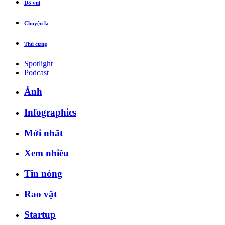
Đố vui
Chuyện lạ
Thú cưng
Spotlight
Podcast
Ảnh
Infographics
Mới nhất
Xem nhiều
Tin nóng
Rao vặt
Startup