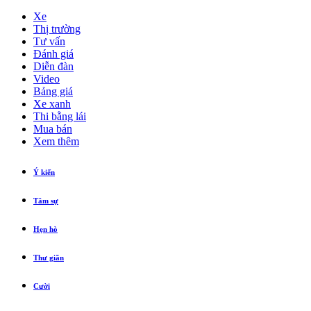
Xe
Thị trường
Tư vấn
Đánh giá
Diễn đàn
Video
Bảng giá
Xe xanh
Thi bằng lái
Mua bán
Xem thêm
Ý kiến
Tâm sự
Hẹn hò
Thư giãn
Cười