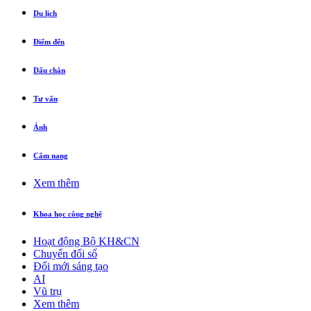
Du lịch
Điểm đến
Dấu chân
Tư vấn
Ảnh
Cẩm nang
Xem thêm
Khoa học công nghệ
Hoạt động Bộ KH&CN
Chuyển đổi số
Đổi mới sáng tạo
AI
Vũ trụ
Xem thêm