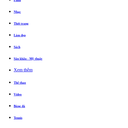
Phim
Nhạc
Thời trang
Làm đẹp
Sách
Sân khấu - Mỹ thuật
Xem thêm
Thể thao
Video
Bóng đá
Tennis