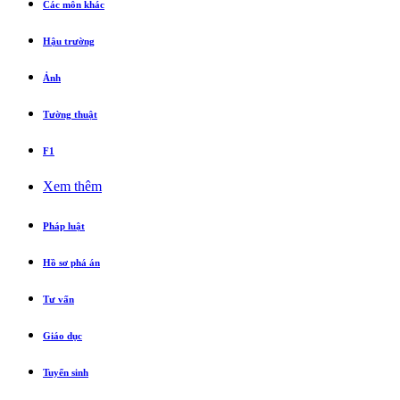
Các môn khác
Hậu trường
Ảnh
Tường thuật
F1
Xem thêm
Pháp luật
Hồ sơ phá án
Tư vấn
Giáo dục
Tuyển sinh