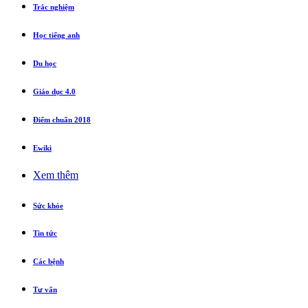
Trắc nghiệm
Học tiếng anh
Du học
Giáo dục 4.0
Điểm chuẩn 2018
Ewiki
Xem thêm
Sức khỏe
Tin tức
Các bệnh
Tư vấn