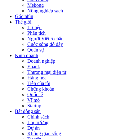
Mekong
Nông nghiệp sạch
Góc nhìn
Thế giới
Tư liệu
Phân tích
Người Việt 5 châu
Cuộc sống đó đây
Quân sự
Kinh doanh
Doanh nghiệp
Ebank
Thương mại điện tử
Hàng hóa
Tiền của tôi
Chứng khoán
Quốc tế
Vĩ mô
Startup
Bất động sản
Chính sách
Thị trường
Dự án
Không gian sống