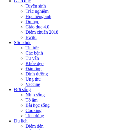
Giáo dục
Tuyển sinh
Trắc nghiệm
Học tiếng anh
Du học
Giáo dục 4.0
Điểm chuẩn 2018
Ewiki
Sức khỏe
Tin tức
Các bệnh
Tư vấn
Khỏe đẹp
Đàn ông
Dinh dưỡng
Ung thư
Vaccine
Đời sống
Nhịp sống
Tổ ấm
Bài học sống
Cooking
Tiêu dùng
Du lịch
Điểm đến