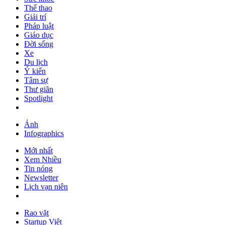
Thể thao
Giải trí
Pháp luật
Giáo dục
Đời sống
Xe
Du lịch
Ý kiến
Tâm sự
Thư giãn
Spotlight
Ảnh
Infographics
Mới nhất
Xem Nhiều
Tin nóng
Newsletter
Lịch vạn niên
Rao vặt
Startup Việt