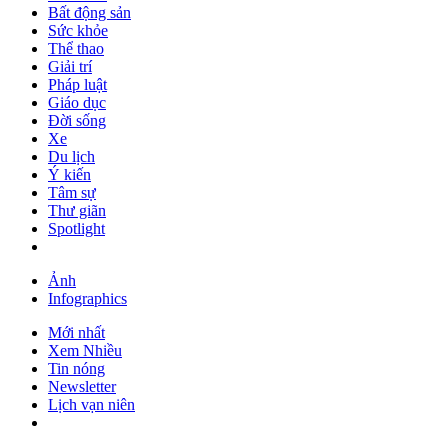
Bất động sản
Sức khỏe
Thể thao
Giải trí
Pháp luật
Giáo dục
Đời sống
Xe
Du lịch
Ý kiến
Tâm sự
Thư giãn
Spotlight
Ảnh
Infographics
Mới nhất
Xem Nhiều
Tin nóng
Newsletter
Lịch vạn niên