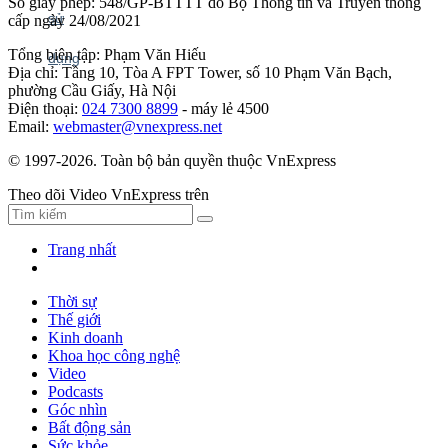
Số giấy phép: 548/GP-BTTTT do Bộ Thông tin và Truyền thông
cấp ngày 24/08/2021
Tổng biên tập: Phạm Văn Hiếu
Địa chỉ: Tầng 10, Tòa A FPT Tower, số 10 Phạm Văn Bạch,
phường Cầu Giấy, Hà Nội
Điện thoại:
024 7300 8899
- máy lẻ 4500
Email:
webmaster@vnexpress.net
© 1997-2026. Toàn bộ bản quyền thuộc VnExpress
Theo dõi Video VnExpress trên
Trang nhất
Thời sự
Thế giới
Kinh doanh
Khoa học công nghệ
Video
Podcasts
Góc nhìn
Bất động sản
Sức khỏe