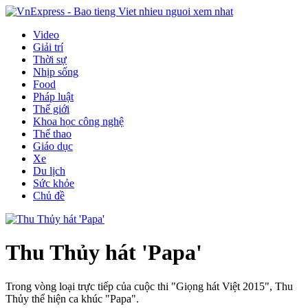
Video
Giải trí
Thời sự
Nhịp sống
Food
Pháp luật
Thế giới
Khoa học công nghệ
Thể thao
Giáo dục
Xe
Du lịch
Sức khỏe
Chủ đề
Thu Thủy hát 'Papa'
Trong vòng loại trực tiếp của cuộc thi "Giọng hát Việt 2015", Thu
Thủy thể hiện ca khúc "Papa".