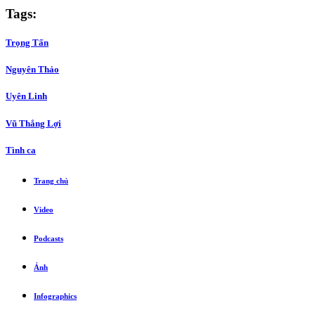
Tags:
Trọng Tấn
Nguyên Thảo
Uyên Linh
Vũ Thắng Lợi
Tình ca
Trang chủ
Video
Podcasts
Ảnh
Infographics