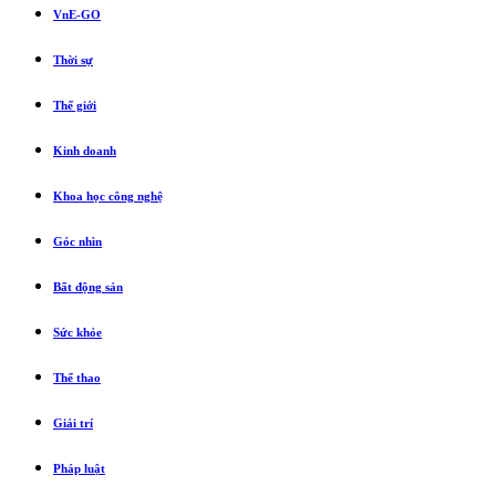
VnE-GO
Thời sự
Thế giới
Kinh doanh
Khoa học công nghệ
Góc nhìn
Bất động sản
Sức khỏe
Thể thao
Giải trí
Pháp luật