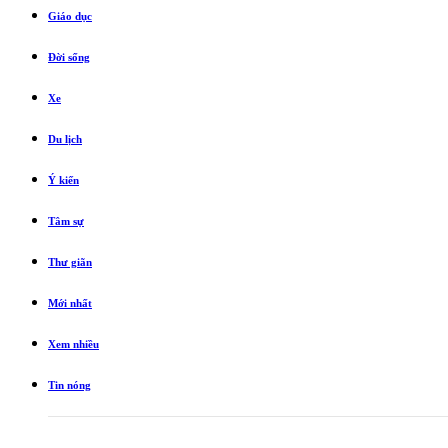
Giáo dục
Đời sống
Xe
Du lịch
Ý kiến
Tâm sự
Thư giãn
Mới nhất
Xem nhiều
Tin nóng