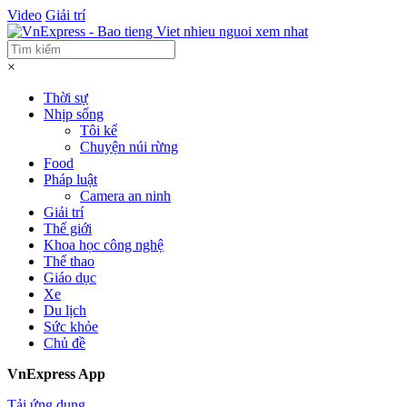
Video
Giải trí
×
Thời sự
Nhịp sống
Tôi kể
Chuyện núi rừng
Food
Pháp luật
Camera an ninh
Giải trí
Thế giới
Khoa học công nghệ
Thể thao
Giáo dục
Xe
Du lịch
Sức khỏe
Chủ đề
VnExpress App
Tải ứng dụng