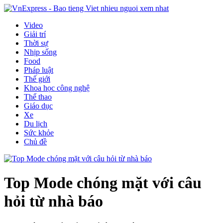
Video
Giải trí
Thời sự
Nhịp sống
Food
Pháp luật
Thế giới
Khoa học công nghệ
Thể thao
Giáo dục
Xe
Du lịch
Sức khỏe
Chủ đề
Top Mode chóng mặt với câu
hỏi từ nhà báo