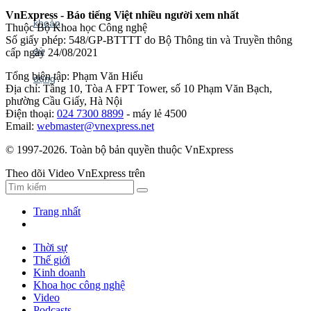
VnExpress - Báo tiếng Việt nhiều người xem nhất
Thuộc Bộ Khoa học Công nghệ
Số giấy phép: 548/GP-BTTTT do Bộ Thông tin và Truyền thông
cấp ngày 24/08/2021
Tổng biên tập: Phạm Văn Hiếu
Địa chỉ: Tầng 10, Tòa A FPT Tower, số 10 Phạm Văn Bạch,
phường Cầu Giấy, Hà Nội
Điện thoại:
024 7300 8899
- máy lẻ 4500
Email:
webmaster@vnexpress.net
© 1997-2026. Toàn bộ bản quyền thuộc VnExpress
Theo dõi Video VnExpress trên
Trang nhất
Thời sự
Thế giới
Kinh doanh
Khoa học công nghệ
Video
Podcasts