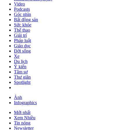
Video
Podcasts
Góc nhìn
Bất động sản
Sức khỏe
Thể thao
Giải trí
Pháp luật
Giáo dục
Đời sống
Xe
Du lịch
Ý kiến
Tâm sự
Thư giãn
Spotlight
Ảnh
Infographics
Mới nhất
Xem Nhiều
Tin nóng
Newsletter