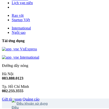
Lịch vạn niên
Rao vặt
Startup Việt
International
Ngôi sao
Tải ứng dụng
VnExpress
International
Đường dây nóng
Hà Nội
083.888.0123
Tp. Hồ Chí Minh
082.233.3555
Gửi tòa soạn
Quảng cáo
Điều khoản sử dụng