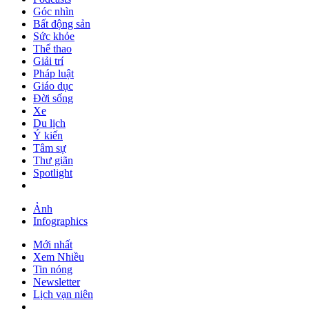
Góc nhìn
Bất động sản
Sức khỏe
Thể thao
Giải trí
Pháp luật
Giáo dục
Đời sống
Xe
Du lịch
Ý kiến
Tâm sự
Thư giãn
Spotlight
Ảnh
Infographics
Mới nhất
Xem Nhiều
Tin nóng
Newsletter
Lịch vạn niên