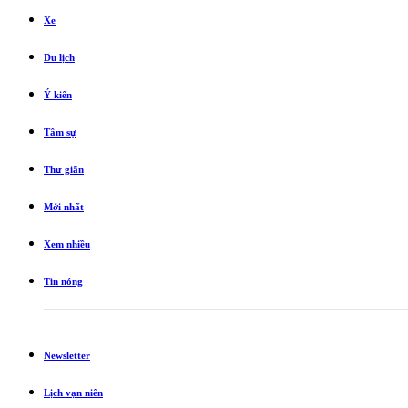
Xe
Du lịch
Ý kiến
Tâm sự
Thư giãn
Mới nhất
Xem nhiều
Tin nóng
Newsletter
Lịch vạn niên