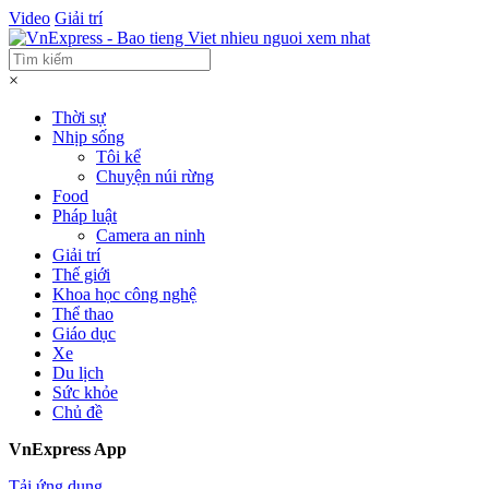
Video
Giải trí
×
Thời sự
Nhịp sống
Tôi kể
Chuyện núi rừng
Food
Pháp luật
Camera an ninh
Giải trí
Thế giới
Khoa học công nghệ
Thể thao
Giáo dục
Xe
Du lịch
Sức khỏe
Chủ đề
VnExpress App
Tải ứng dụng