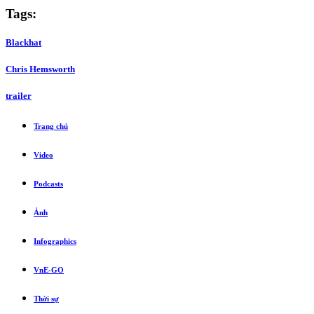
Tags:
Blackhat
Chris Hemsworth
trailer
Trang chủ
Video
Podcasts
Ảnh
Infographics
VnE-GO
Thời sự