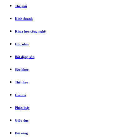
Thế giới
Kinh doanh
Khoa học công nghệ
Góc nhìn
Bất động sản
Sức khỏe
Thể thao
Giải trí
Pháp luật
Giáo dục
Đời sống