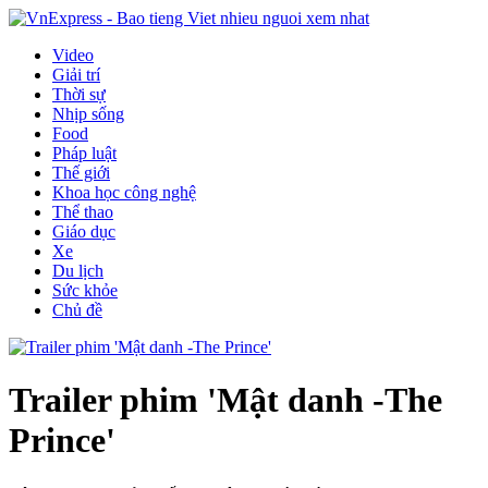
Video
Giải trí
Thời sự
Nhịp sống
Food
Pháp luật
Thế giới
Khoa học công nghệ
Thể thao
Giáo dục
Xe
Du lịch
Sức khỏe
Chủ đề
Trailer phim 'Mật danh -The
Prince'