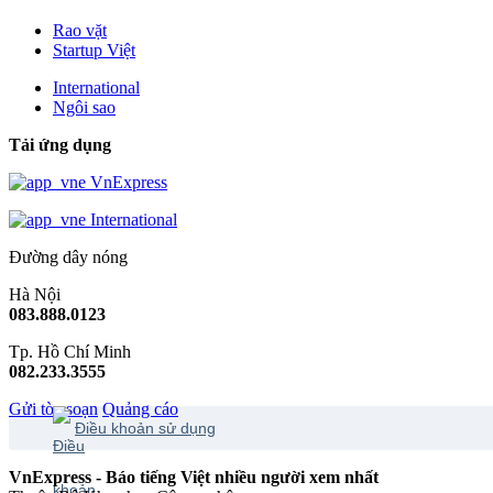
Rao vặt
Startup Việt
International
Ngôi sao
Tải ứng dụng
VnExpress
International
Đường dây nóng
Hà Nội
083.888.0123
Tp. Hồ Chí Minh
082.233.3555
Gửi tòa soạn
Quảng cáo
Điều khoản sử dụng
VnExpress - Báo tiếng Việt nhiều người xem nhất