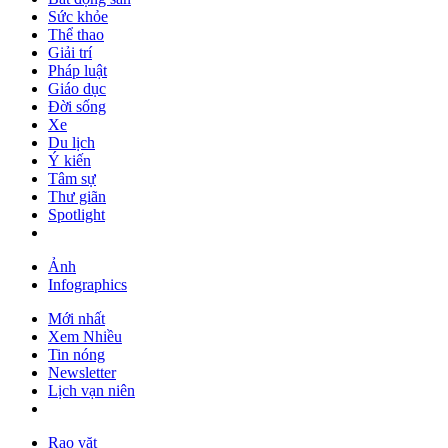
Sức khỏe
Thể thao
Giải trí
Pháp luật
Giáo dục
Đời sống
Xe
Du lịch
Ý kiến
Tâm sự
Thư giãn
Spotlight
Ảnh
Infographics
Mới nhất
Xem Nhiều
Tin nóng
Newsletter
Lịch vạn niên
Rao vặt