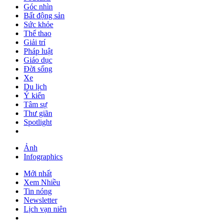
Góc nhìn
Bất động sản
Sức khỏe
Thể thao
Giải trí
Pháp luật
Giáo dục
Đời sống
Xe
Du lịch
Ý kiến
Tâm sự
Thư giãn
Spotlight
Ảnh
Infographics
Mới nhất
Xem Nhiều
Tin nóng
Newsletter
Lịch vạn niên