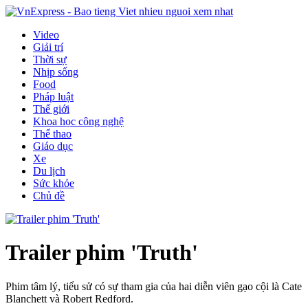
Video
Giải trí
Thời sự
Nhịp sống
Food
Pháp luật
Thế giới
Khoa học công nghệ
Thể thao
Giáo dục
Xe
Du lịch
Sức khỏe
Chủ đề
Trailer phim 'Truth'
Phim tâm lý, tiểu sử có sự tham gia của hai diễn viên gạo cội là Cate
Blanchett và Robert Redford.