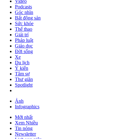
Video
Podcasts
Góc nhìn
Bất động sản
Sức khỏe
Thể thao
Giải trí
Pháp luật
Giáo dục
Đời sống
Xe
Du lịch
Ý kiến
Tâm sự
Thư giãn
Spotlight
Ảnh
Infographics
Mới nhất
Xem Nhiều
Tin nóng
Newsletter