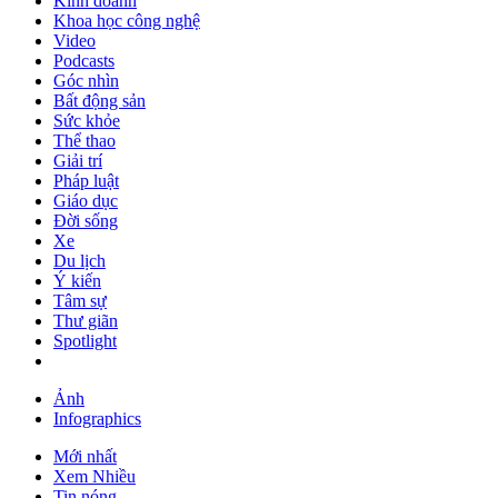
Kinh doanh
Khoa học công nghệ
Video
Podcasts
Góc nhìn
Bất động sản
Sức khỏe
Thể thao
Giải trí
Pháp luật
Giáo dục
Đời sống
Xe
Du lịch
Ý kiến
Tâm sự
Thư giãn
Spotlight
Ảnh
Infographics
Mới nhất
Xem Nhiều
Tin nóng