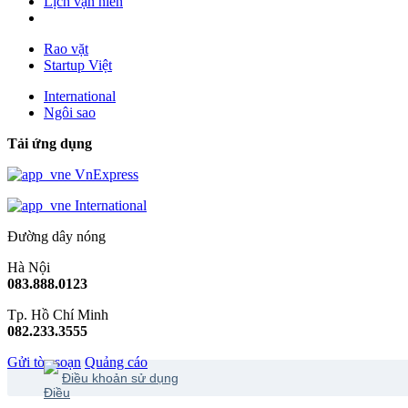
Lịch vạn niên
Rao vặt
Startup Việt
International
Ngôi sao
Tải ứng dụng
VnExpress
International
Đường dây nóng
Hà Nội
083.888.0123
Tp. Hồ Chí Minh
082.233.3555
Gửi tòa soạn
Quảng cáo
Điều khoản sử dụng