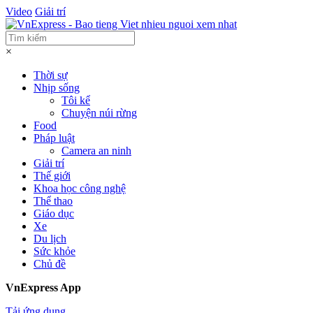
Video
Giải trí
×
Thời sự
Nhịp sống
Tôi kể
Chuyện núi rừng
Food
Pháp luật
Camera an ninh
Giải trí
Thế giới
Khoa học công nghệ
Thể thao
Giáo dục
Xe
Du lịch
Sức khỏe
Chủ đề
VnExpress App
Tải ứng dụng