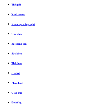
Thế giới
Kinh doanh
Khoa học công nghệ
Góc nhìn
Bất động sản
Sức khỏe
Thể thao
Giải trí
Pháp luật
Giáo dục
Đời sống