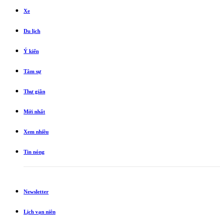
Xe
Du lịch
Ý kiến
Tâm sự
Thư giãn
Mới nhất
Xem nhiều
Tin nóng
Newsletter
Lịch vạn niên