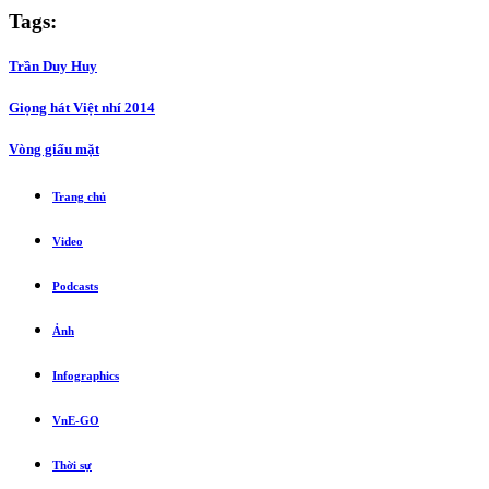
Tags:
Trần Duy Huy
Giọng hát Việt nhí 2014
Vòng giấu mặt
Trang chủ
Video
Podcasts
Ảnh
Infographics
VnE-GO
Thời sự