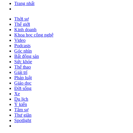
Trang nhất
Thời sự
Thế giới
Kinh doanh
Khoa học công nghệ
Video
Podcasts
Góc nhìn
Bất động sản
Sức khỏe
Thể thao
Giải trí
Pháp luật
Giáo dục
Đời sống
Xe
Du lịch
Ý kiến
Tâm sự
Thư giãn
Spotlight