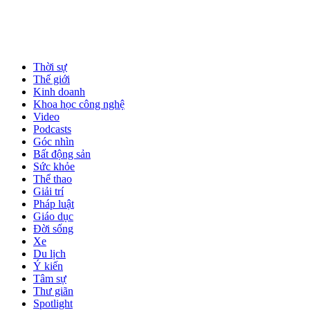
Thời sự
Thế giới
Kinh doanh
Khoa học công nghệ
Video
Podcasts
Góc nhìn
Bất động sản
Sức khỏe
Thể thao
Giải trí
Pháp luật
Giáo dục
Đời sống
Xe
Du lịch
Ý kiến
Tâm sự
Thư giãn
Spotlight