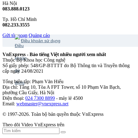
Hà Nội
083.888.0123
Tp. Hồ Chí Minh
082.233.3555
Gửi tòa soạn
Quảng cáo
Điều khoản sử dụng
VnExpress - Báo tiếng Việt nhiều người xem nhất
Thuộc Bộ Khoa học Công nghệ
Số giấy phép: 548/GP-BTTTT do Bộ Thông tin và Truyền thông
cấp ngày 24/08/2021
Tổng biên tập: Phạm Văn Hiếu
Địa chỉ: Tầng 10, Tòa A FPT Tower, số 10 Phạm Văn Bạch,
phường Cầu Giấy, Hà Nội
Điện thoại:
024 7300 8899
- máy lẻ 4500
Email:
webmaster@vnexpress.net
© 1997-2026. Toàn bộ bản quyền thuộc VnExpress
Theo dõi Video VnExpress trên