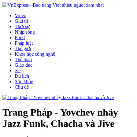
Video
Giải trí
Thời sự
Nhịp sống
Food
Pháp luật
Thế giới
Khoa học công nghệ
Thể thao
Giáo dục
Xe
Du lịch
Sức khỏe
Chủ đề
Trang Pháp - Yovchev nhảy
Jazz Funk, Chacha và Jive