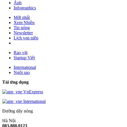
Ảnh
Infographics
Mới nhất
Xem Nhiều
Tin nóng
Newsletter
Lịch vạn niên
Rao vặt
Startup Việt
International
Ngôi sao
Tải ứng dụng
VnExpress
International
Đường dây nóng
Hà Nội
083.888.0123