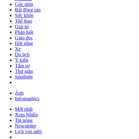
Góc nhìn
Bất động sản
Sức khỏe
Thể thao
Giải trí
Pháp luật
Giáo dục
Đời sống
Xe
Du lịch
Ý kiến
Tâm sự
Thư giãn
Spotlight
Ảnh
Infographics
Mới nhất
Xem Nhiều
Tin nóng
Newsletter
Lịch vạn niên