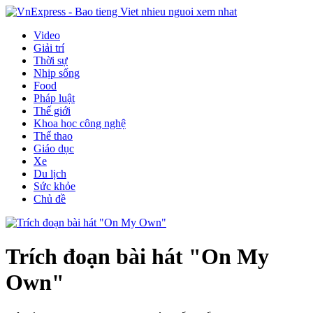
Video
Giải trí
Thời sự
Nhịp sống
Food
Pháp luật
Thế giới
Khoa học công nghệ
Thể thao
Giáo dục
Xe
Du lịch
Sức khỏe
Chủ đề
Trích đoạn bài hát "On My
Own"