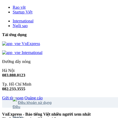
Rao vặt
Startup Việt
International
Ngôi sao
Tải ứng dụng
VnExpress
International
Đường dây nóng
Hà Nội
083.888.0123
Tp. Hồ Chí Minh
082.233.3555
Gửi tòa soạn
Quảng cáo
Điều khoản sử dụng
VnExpress - Báo tiếng Việt nhiều người xem nhất