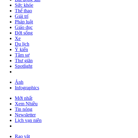
Sức khỏe
Thể thao
Giải trí
Pháp luật
Giáo dục
Đời sống
Xe
Du lịch
Ý kiến
Tâm sự
Thư giãn
Spotlight
Ảnh
Infographics
Mới nhất
Xem Nhiều
Tin nóng
Newsletter
Lịch vạn niên
Rao vặt