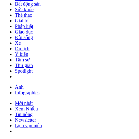
Bất động sản
Sức khỏe
Thể thao
Giải trí
Pháp luật
Giáo dục
Đời sống
Xe
Du lịch
Ý kiến
Tâm sự
Thư giãn
Spotlight
Ảnh
Infographics
Mới nhất
Xem Nhiều
Tin nóng
Newsletter
Lịch vạn niên