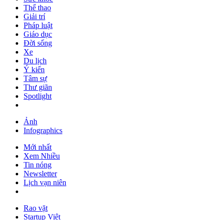
Thể thao
Giải trí
Pháp luật
Giáo dục
Đời sống
Xe
Du lịch
Ý kiến
Tâm sự
Thư giãn
Spotlight
Ảnh
Infographics
Mới nhất
Xem Nhiều
Tin nóng
Newsletter
Lịch vạn niên
Rao vặt
Startup Việt