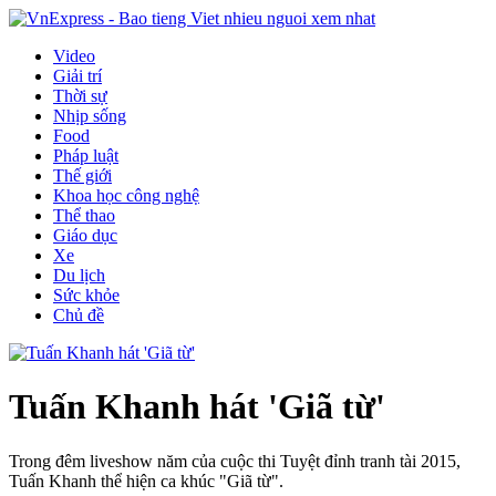
Video
Giải trí
Thời sự
Nhịp sống
Food
Pháp luật
Thế giới
Khoa học công nghệ
Thể thao
Giáo dục
Xe
Du lịch
Sức khỏe
Chủ đề
Tuấn Khanh hát 'Giã từ'
Trong đêm liveshow năm của cuộc thi Tuyệt đỉnh tranh tài 2015,
Tuấn Khanh thể hiện ca khúc "Giã từ".