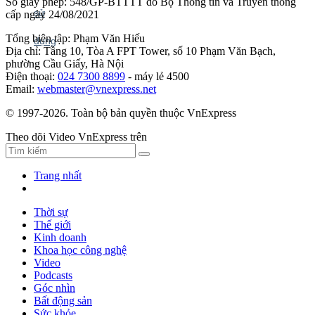
Số giấy phép: 548/GP-BTTTT do Bộ Thông tin và Truyền thông
cấp ngày 24/08/2021
Tổng biên tập: Phạm Văn Hiếu
Địa chỉ: Tầng 10, Tòa A FPT Tower, số 10 Phạm Văn Bạch,
phường Cầu Giấy, Hà Nội
Điện thoại:
024 7300 8899
- máy lẻ 4500
Email:
webmaster@vnexpress.net
© 1997-2026. Toàn bộ bản quyền thuộc VnExpress
Theo dõi Video VnExpress trên
Trang nhất
Thời sự
Thế giới
Kinh doanh
Khoa học công nghệ
Video
Podcasts
Góc nhìn
Bất động sản
Sức khỏe