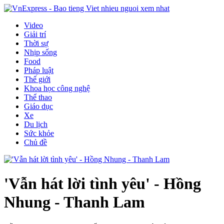
Video
Giải trí
Thời sự
Nhịp sống
Food
Pháp luật
Thế giới
Khoa học công nghệ
Thể thao
Giáo dục
Xe
Du lịch
Sức khỏe
Chủ đề
'Vẫn hát lời tình yêu' - Hồng
Nhung - Thanh Lam