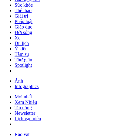
Sức khỏe
Thể thao
Giải trí
Pháp luật
Giáo dục
Đời sống
Xe
Du lịch
Ý kiến
Tâm sự
Thư giãn
Spotlight
Ảnh
Infographics
Mới nhất
Xem Nhiều
Tin nóng
Newsletter
Lịch vạn niên
Rao vặt