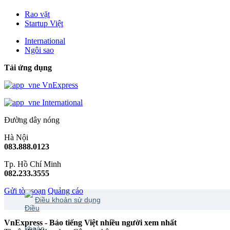
Rao vặt
Startup Việt
International
Ngôi sao
Tải ứng dụng
VnExpress
International
Đường dây nóng
Hà Nội
083.888.0123
Tp. Hồ Chí Minh
082.233.3555
Gửi tòa soạn
Quảng cáo
Điều khoản sử dụng
VnExpress - Báo tiếng Việt nhiều người xem nhất