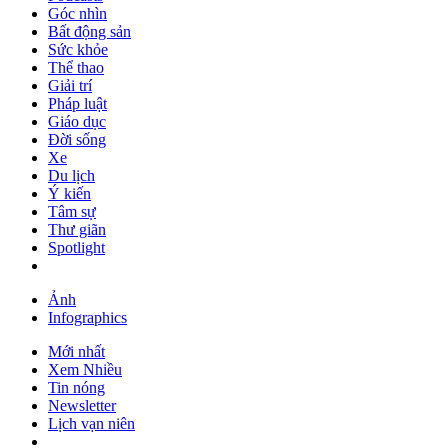
Góc nhìn
Bất động sản
Sức khỏe
Thể thao
Giải trí
Pháp luật
Giáo dục
Đời sống
Xe
Du lịch
Ý kiến
Tâm sự
Thư giãn
Spotlight
Ảnh
Infographics
Mới nhất
Xem Nhiều
Tin nóng
Newsletter
Lịch vạn niên