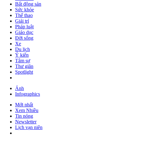
Bất động sản
Sức khỏe
Thể thao
Giải trí
Pháp luật
Giáo dục
Đời sống
Xe
Du lịch
Ý kiến
Tâm sự
Thư giãn
Spotlight
Ảnh
Infographics
Mới nhất
Xem Nhiều
Tin nóng
Newsletter
Lịch vạn niên