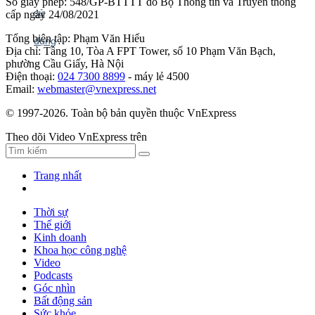
Số giấy phép: 548/GP-BTTTT do Bộ Thông tin và Truyền thông
cấp ngày 24/08/2021
Tổng biên tập: Phạm Văn Hiếu
Địa chỉ: Tầng 10, Tòa A FPT Tower, số 10 Phạm Văn Bạch,
phường Cầu Giấy, Hà Nội
Điện thoại:
024 7300 8899
- máy lẻ 4500
Email:
webmaster@vnexpress.net
© 1997-2026. Toàn bộ bản quyền thuộc VnExpress
Theo dõi Video VnExpress trên
Trang nhất
Thời sự
Thế giới
Kinh doanh
Khoa học công nghệ
Video
Podcasts
Góc nhìn
Bất động sản
Sức khỏe