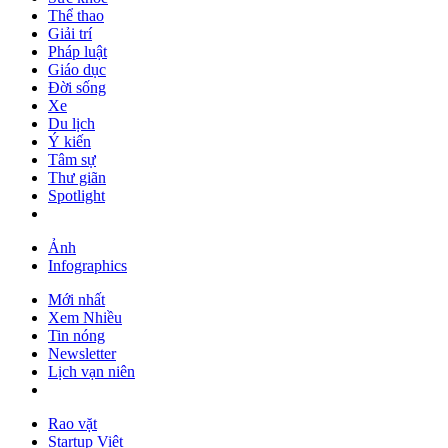
Thể thao
Giải trí
Pháp luật
Giáo dục
Đời sống
Xe
Du lịch
Ý kiến
Tâm sự
Thư giãn
Spotlight
Ảnh
Infographics
Mới nhất
Xem Nhiều
Tin nóng
Newsletter
Lịch vạn niên
Rao vặt
Startup Việt