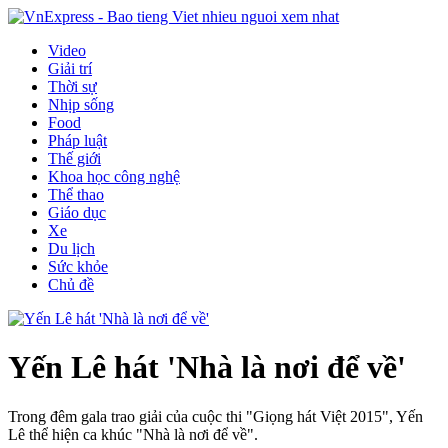
Video
Giải trí
Thời sự
Nhịp sống
Food
Pháp luật
Thế giới
Khoa học công nghệ
Thể thao
Giáo dục
Xe
Du lịch
Sức khỏe
Chủ đề
Yến Lê hát 'Nhà là nơi để về'
Trong đêm gala trao giải của cuộc thi "Giọng hát Việt 2015", Yến
Lê thể hiện ca khúc "Nhà là nơi để về".