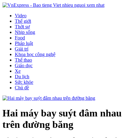
Video
Thế giới
Thời sự
Nhịp sống
Food
Pháp luật
Giải trí
Khoa học công nghệ
Thể thao
Giáo dục
Xe
Du lịch
Sức khỏe
Chủ đề
Hai máy bay suýt đâm nhau
trên đường băng