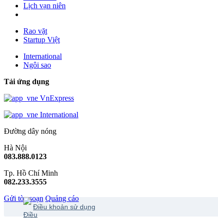
Lịch vạn niên
Rao vặt
Startup Việt
International
Ngôi sao
Tải ứng dụng
VnExpress
International
Đường dây nóng
Hà Nội
083.888.0123
Tp. Hồ Chí Minh
082.233.3555
Gửi tòa soạn
Quảng cáo
Điều khoản sử dụng