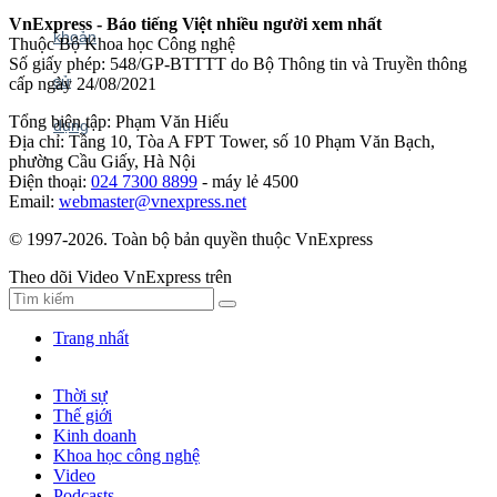
VnExpress - Báo tiếng Việt nhiều người xem nhất
Thuộc Bộ Khoa học Công nghệ
Số giấy phép: 548/GP-BTTTT do Bộ Thông tin và Truyền thông
cấp ngày 24/08/2021
Tổng biên tập: Phạm Văn Hiếu
Địa chỉ: Tầng 10, Tòa A FPT Tower, số 10 Phạm Văn Bạch,
phường Cầu Giấy, Hà Nội
Điện thoại:
024 7300 8899
- máy lẻ 4500
Email:
webmaster@vnexpress.net
© 1997-2026. Toàn bộ bản quyền thuộc VnExpress
Theo dõi Video VnExpress trên
Trang nhất
Thời sự
Thế giới
Kinh doanh
Khoa học công nghệ
Video
Podcasts