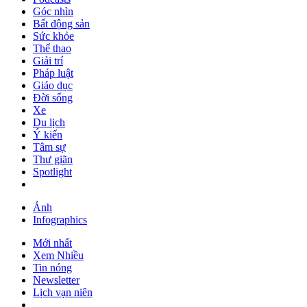
Góc nhìn
Bất động sản
Sức khỏe
Thể thao
Giải trí
Pháp luật
Giáo dục
Đời sống
Xe
Du lịch
Ý kiến
Tâm sự
Thư giãn
Spotlight
Ảnh
Infographics
Mới nhất
Xem Nhiều
Tin nóng
Newsletter
Lịch vạn niên