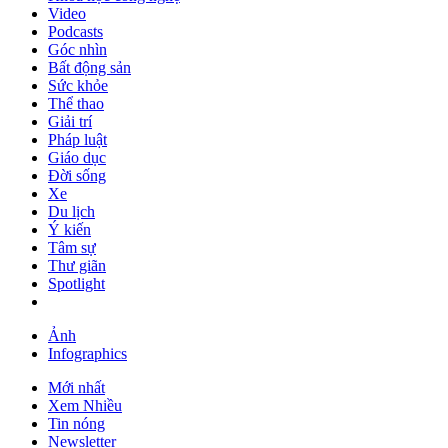
Video
Podcasts
Góc nhìn
Bất động sản
Sức khỏe
Thể thao
Giải trí
Pháp luật
Giáo dục
Đời sống
Xe
Du lịch
Ý kiến
Tâm sự
Thư giãn
Spotlight
Ảnh
Infographics
Mới nhất
Xem Nhiều
Tin nóng
Newsletter