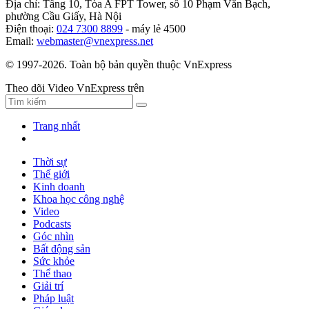
Địa chỉ: Tầng 10, Tòa A FPT Tower, số 10 Phạm Văn Bạch,
phường Cầu Giấy, Hà Nội
Điện thoại:
024 7300 8899
- máy lẻ 4500
Email:
webmaster@vnexpress.net
© 1997-2026. Toàn bộ bản quyền thuộc VnExpress
Theo dõi Video VnExpress trên
Trang nhất
Thời sự
Thế giới
Kinh doanh
Khoa học công nghệ
Video
Podcasts
Góc nhìn
Bất động sản
Sức khỏe
Thể thao
Giải trí
Pháp luật