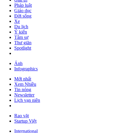
Pháp luật
Giáo dục
Đời sống
Xe
Du lịch
Ý kiến
Tâm sự
Thư giãn
Spotlight
Ảnh
Infographics
Mới nhất
Xem Nhiều
Tin nóng
Newsletter
Lịch vạn niên
Rao vặt
Startup Việt
International