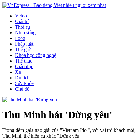
Video
Giải trí
Thời sự
Nhịp sống
Food
Pháp luật
Thế giới
Khoa học công nghệ
Thể thao
Giáo dục
Xe
Du lịch
Sức khỏe
Chủ đề
Thu Minh hát 'Đừng yêu'
Trong đêm gala trao giải của "Vietnam Idol", với vai trò khách mời,
Thu Minh thể hiện ca khúc "Đừng yêu".