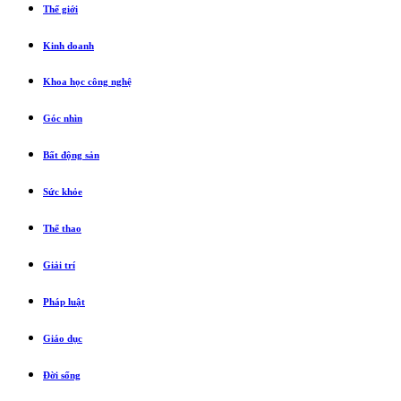
Thế giới
Kinh doanh
Khoa học công nghệ
Góc nhìn
Bất động sản
Sức khỏe
Thể thao
Giải trí
Pháp luật
Giáo dục
Đời sống