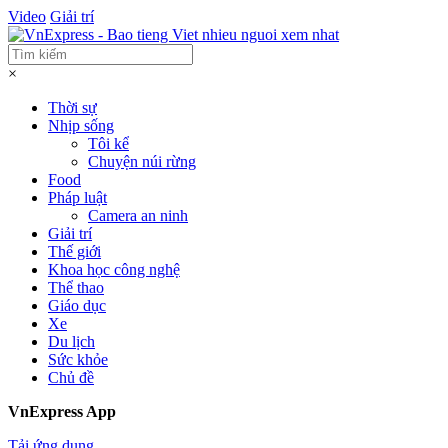
Video
Giải trí
×
Thời sự
Nhịp sống
Tôi kể
Chuyện núi rừng
Food
Pháp luật
Camera an ninh
Giải trí
Thế giới
Khoa học công nghệ
Thể thao
Giáo dục
Xe
Du lịch
Sức khỏe
Chủ đề
VnExpress App
Tải ứng dụng