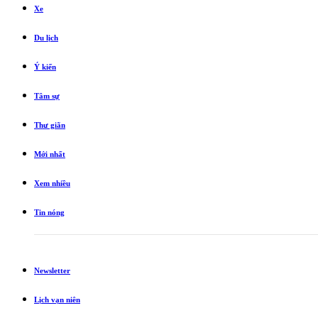
Xe
Du lịch
Ý kiến
Tâm sự
Thư giãn
Mới nhất
Xem nhiều
Tin nóng
Newsletter
Lịch vạn niên