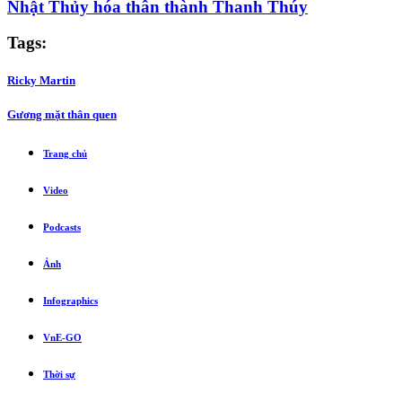
Nhật Thủy hóa thân thành Thanh Thúy
Tags:
Ricky Martin
Gương mặt thân quen
Trang chủ
Video
Podcasts
Ảnh
Infographics
VnE-GO
Thời sự