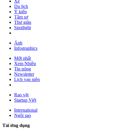
Xe
Du lịch
Ý kiến
Tâm sự
Thư giãn
Spotlight
Ảnh
Infographics
Mới nhất
Xem Nhiều
Tin nóng
Newsletter
Lịch vạn niên
Rao vặt
Startup Việt
International
Ngôi sao
Tải ứng dụng