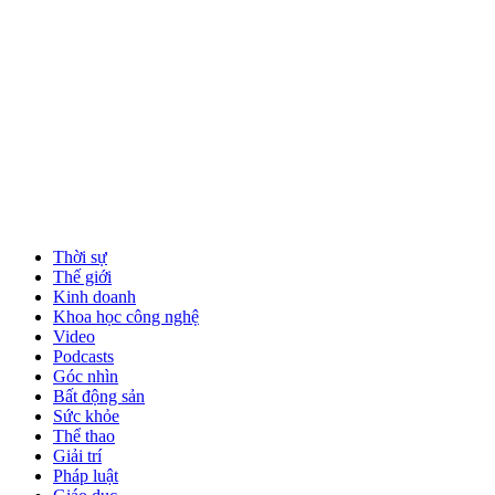
Thời sự
Thế giới
Kinh doanh
Khoa học công nghệ
Video
Podcasts
Góc nhìn
Bất động sản
Sức khỏe
Thể thao
Giải trí
Pháp luật