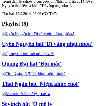
Trong đêm liveshow 6 của cuộc thi Nhân tố bí ẩn 2014, Uyên
Nguyên thể hiện ca khúc "Dĩ vãng nhạt nhòa".
Thứ hai, 15/9/2014, 08:06 (GMT+7)
Playlist (8)
|
03:45
Uyên Nguyên hát 'Dĩ vãng nhạt nhòa'
|
04:59
Quang Đại hát 'Đôi mắt'
|
04:18
Thái Ngân hát 'Niệm khúc cuối'
|
04:14
Sevinch hát 'Ô mê ly'