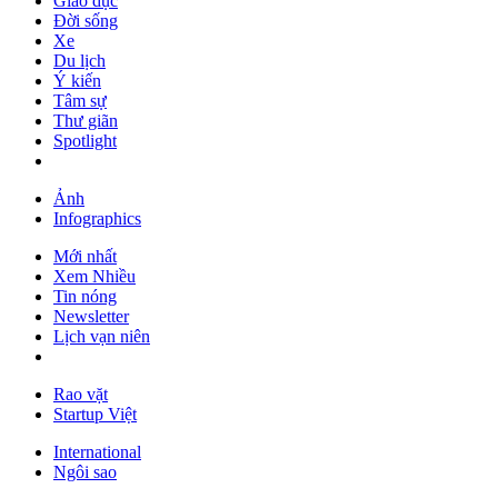
Giáo dục
Đời sống
Xe
Du lịch
Ý kiến
Tâm sự
Thư giãn
Spotlight
Ảnh
Infographics
Mới nhất
Xem Nhiều
Tin nóng
Newsletter
Lịch vạn niên
Rao vặt
Startup Việt
International
Ngôi sao