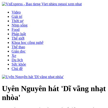
Video
Giải trí
Thời sự
Nhịp sống
Food
Pháp luật
Thế giới
Khoa học công nghệ
Thể thao
Giáo dục
Xe
Du lịch
Sức khỏe
Chủ đề
Uyên Nguyên hát 'Dĩ vãng nhạt
nhòa'