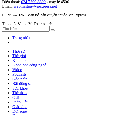
Điện thoại:
024 7300 8899
- máy lẻ 4500
Email:
webmaster@vnexpress.net
© 1997-2026. Toàn bộ bản quyền thuộc VnExpress
Theo dõi Video VnExpress trên
Trang nhất
Thời sự
Thế giới
Kinh doanh
Khoa học công nghệ
Video
Podcasts
Góc nhìn
Bất động sản
Sức khỏe
Thể thao
Giải trí
Pháp luật
Giáo dục
Đời sống