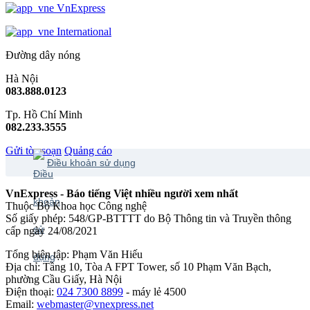
VnExpress
International
Đường dây nóng
Hà Nội
083.888.0123
Tp. Hồ Chí Minh
082.233.3555
Gửi tòa soạn
Quảng cáo
Điều khoản sử dụng
VnExpress - Báo tiếng Việt nhiều người xem nhất
Thuộc Bộ Khoa học Công nghệ
Số giấy phép: 548/GP-BTTTT do Bộ Thông tin và Truyền thông
cấp ngày 24/08/2021
Tổng biên tập: Phạm Văn Hiếu
Địa chỉ: Tầng 10, Tòa A FPT Tower, số 10 Phạm Văn Bạch,
phường Cầu Giấy, Hà Nội
Điện thoại:
024 7300 8899
- máy lẻ 4500
Email:
webmaster@vnexpress.net