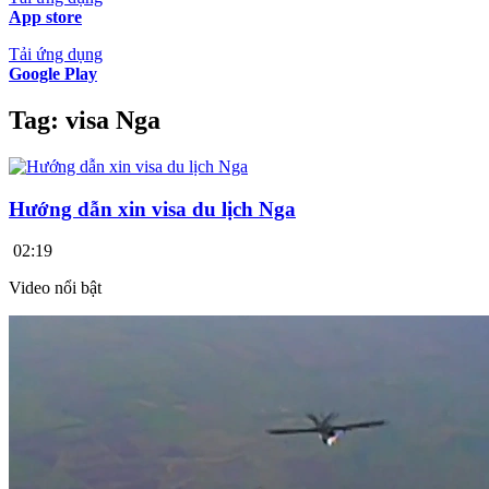
App store
Tải ứng dụng
Google Play
Tag:
visa Nga
Hướng dẫn xin visa du lịch Nga
02:19
Video nổi bật