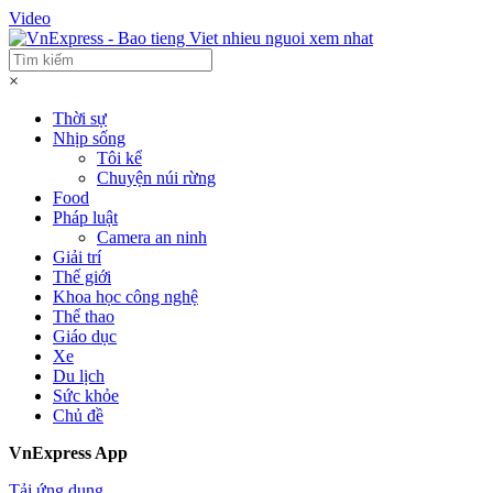
Video
×
Thời sự
Nhịp sống
Tôi kể
Chuyện núi rừng
Food
Pháp luật
Camera an ninh
Giải trí
Thế giới
Khoa học công nghệ
Thể thao
Giáo dục
Xe
Du lịch
Sức khỏe
Chủ đề
VnExpress App
Tải ứng dụng