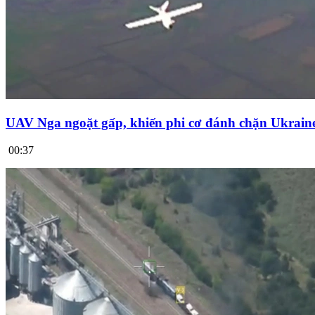
UAV Nga ngoặt gấp, khiến phi cơ đánh chặn Ukrai
00:37