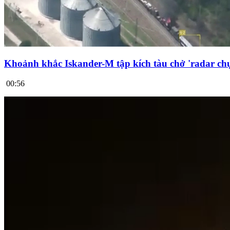
Khoảnh khắc Iskander-M tập kích tàu chở 'radar chụ
00:56