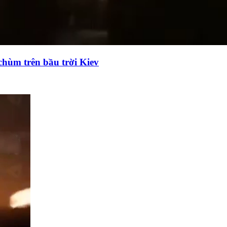
chùm trên bầu trời Kiev