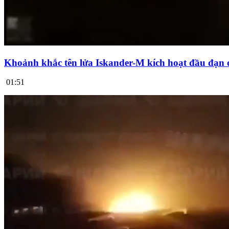
Khoảnh khắc tên lửa Iskander-M kích hoạt đầu đạn 
01:51