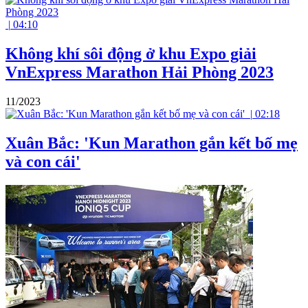
|
04:10
Không khí sôi động ở khu Expo giải
VnExpress Marathon Hải Phòng 2023
11/2023
|
02:18
Xuân Bắc: 'Kun Marathon gắn kết bố mẹ
và con cái'