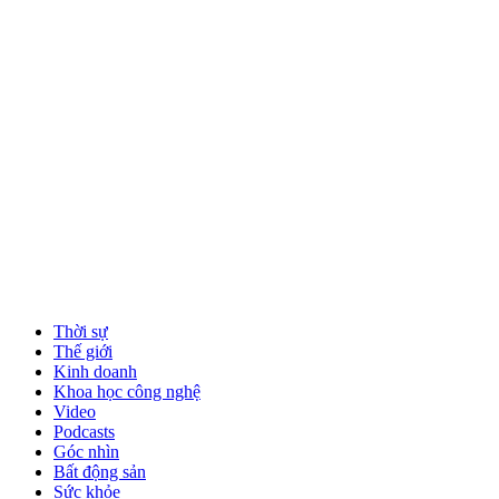
Thời sự
Thế giới
Kinh doanh
Khoa học công nghệ
Video
Podcasts
Góc nhìn
Bất động sản
Sức khỏe