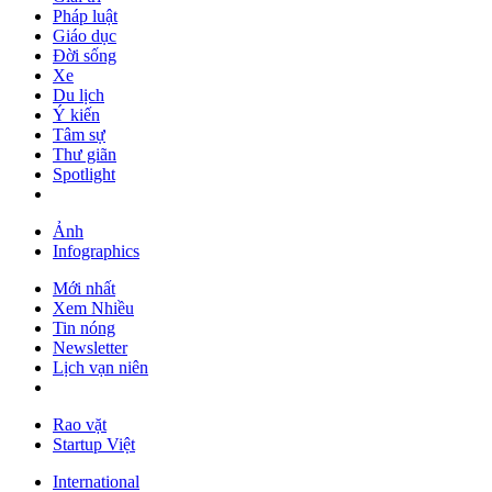
Pháp luật
Giáo dục
Đời sống
Xe
Du lịch
Ý kiến
Tâm sự
Thư giãn
Spotlight
Ảnh
Infographics
Mới nhất
Xem Nhiều
Tin nóng
Newsletter
Lịch vạn niên
Rao vặt
Startup Việt
International