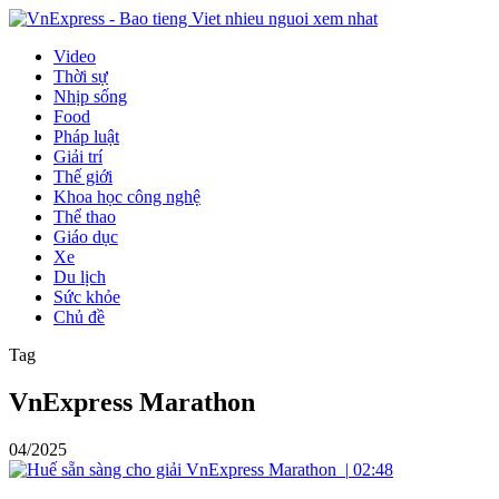
Video
Thời sự
Nhịp sống
Food
Pháp luật
Giải trí
Thế giới
Khoa học công nghệ
Thể thao
Giáo dục
Xe
Du lịch
Sức khỏe
Chủ đề
Tag
VnExpress Marathon
04/2025
|
02:48