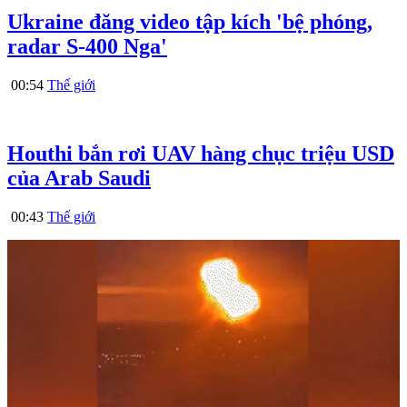
Ukraine đăng video tập kích 'bệ phóng,
radar S-400 Nga'
00:54
Thế giới
Houthi bắn rơi UAV hàng chục triệu USD
của Arab Saudi
00:43
Thế giới