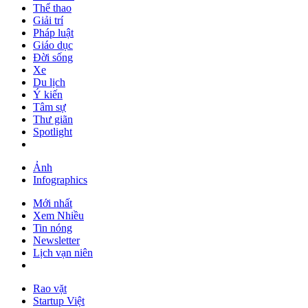
Thể thao
Giải trí
Pháp luật
Giáo dục
Đời sống
Xe
Du lịch
Ý kiến
Tâm sự
Thư giãn
Spotlight
Ảnh
Infographics
Mới nhất
Xem Nhiều
Tin nóng
Newsletter
Lịch vạn niên
Rao vặt
Startup Việt