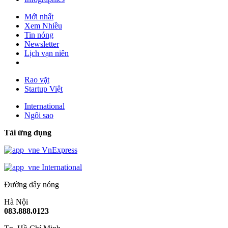
Mới nhất
Xem Nhiều
Tin nóng
Newsletter
Lịch vạn niên
Rao vặt
Startup Việt
International
Ngôi sao
Tải ứng dụng
VnExpress
International
Đường dây nóng
Hà Nội
083.888.0123