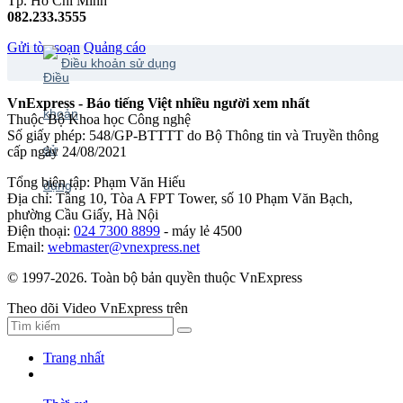
Tp. Hồ Chí Minh
082.233.3555
Gửi tòa soạn
Quảng cáo
Điều khoản sử dụng
VnExpress - Báo tiếng Việt nhiều người xem nhất
Thuộc Bộ Khoa học Công nghệ
Số giấy phép: 548/GP-BTTTT do Bộ Thông tin và Truyền thông
cấp ngày 24/08/2021
Tổng biên tập: Phạm Văn Hiếu
Địa chỉ: Tầng 10, Tòa A FPT Tower, số 10 Phạm Văn Bạch,
phường Cầu Giấy, Hà Nội
Điện thoại:
024 7300 8899
- máy lẻ 4500
Email:
webmaster@vnexpress.net
© 1997-2026. Toàn bộ bản quyền thuộc VnExpress
Theo dõi Video VnExpress trên
Trang nhất