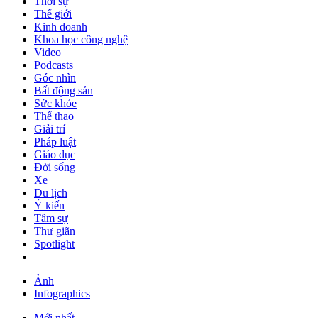
Thời sự
Thế giới
Kinh doanh
Khoa học công nghệ
Video
Podcasts
Góc nhìn
Bất động sản
Sức khỏe
Thể thao
Giải trí
Pháp luật
Giáo dục
Đời sống
Xe
Du lịch
Ý kiến
Tâm sự
Thư giãn
Spotlight
Ảnh
Infographics
Mới nhất