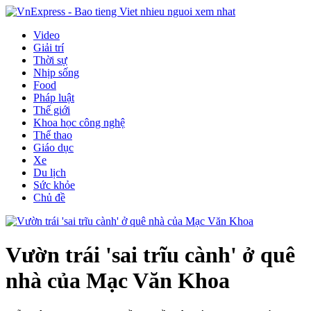
Video
Giải trí
Thời sự
Nhịp sống
Food
Pháp luật
Thế giới
Khoa học công nghệ
Thể thao
Giáo dục
Xe
Du lịch
Sức khỏe
Chủ đề
Vườn trái 'sai trĩu cành' ở quê
nhà của Mạc Văn Khoa