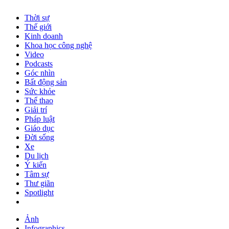
Thời sự
Thế giới
Kinh doanh
Khoa học công nghệ
Video
Podcasts
Góc nhìn
Bất động sản
Sức khỏe
Thể thao
Giải trí
Pháp luật
Giáo dục
Đời sống
Xe
Du lịch
Ý kiến
Tâm sự
Thư giãn
Spotlight
Ảnh
Infographics