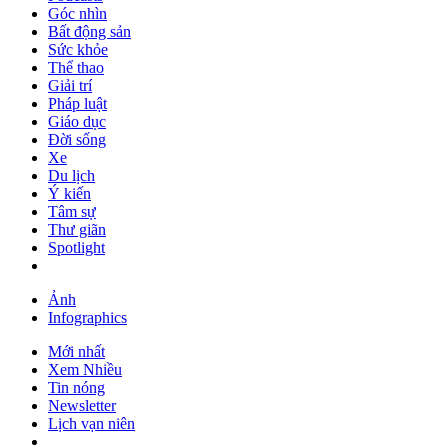
Góc nhìn
Bất động sản
Sức khỏe
Thể thao
Giải trí
Pháp luật
Giáo dục
Đời sống
Xe
Du lịch
Ý kiến
Tâm sự
Thư giãn
Spotlight
Ảnh
Infographics
Mới nhất
Xem Nhiều
Tin nóng
Newsletter
Lịch vạn niên