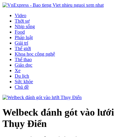
Video
Thời sự
Nhịp sống
Food
Pháp luật
Giải trí
Thế giới
Khoa học công nghệ
Thể thao
Giáo dục
Xe
Du lịch
Sức khỏe
Chủ đề
Welbeck đánh gót vào lưới
Thụy Điển