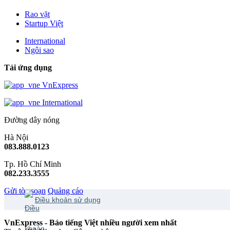
Rao vặt
Startup Việt
International
Ngôi sao
Tải ứng dụng
VnExpress
International
Đường dây nóng
Hà Nội
083.888.0123
Tp. Hồ Chí Minh
082.233.3555
Gửi tòa soạn
Quảng cáo
Điều khoản sử dụng
VnExpress - Báo tiếng Việt nhiều người xem nhất