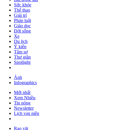
Sức khỏe
Thể thao
Giải trí
Pháp luật
Giáo dục
Đời sống
Xe
Du lịch
Ý kiến
Tâm sự
Thư giãn
Spotlight
Ảnh
Infographics
Mới nhất
Xem Nhiều
Tin nóng
Newsletter
Lịch vạn niên
Rao vặt