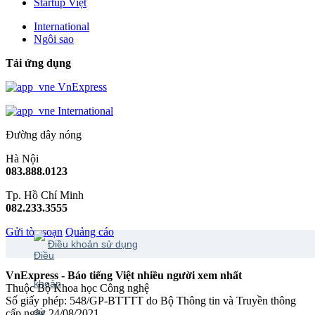
Startup Việt
International
Ngôi sao
Tải ứng dụng
VnExpress
International
Đường dây nóng
Hà Nội
083.888.0123
Tp. Hồ Chí Minh
082.233.3555
Gửi tòa soạn
Quảng cáo
Điều khoản sử dụng
VnExpress - Báo tiếng Việt nhiều người xem nhất
Thuộc Bộ Khoa học Công nghệ
Số giấy phép: 548/GP-BTTTT do Bộ Thông tin và Truyền thông
cấp ngày 24/08/2021