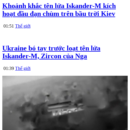
Khoảnh khắc tên lửa Iskander-M kích
hoạt đầu đạn chùm trên bầu trời Kiev
01:51
Thế giới
Ukraine bó tay trước loạt tên lửa
Iskander-M, Zircon của Nga
01:39
Thế giới