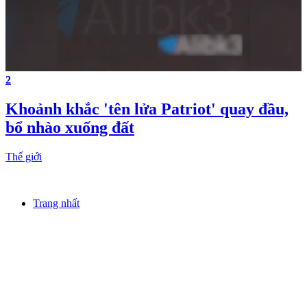
2
Khoảnh khắc 'tên lửa Patriot' quay đầu,
bổ nhào xuống đất
Thế giới
Trang nhất