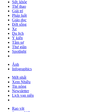
Sức khỏe
Thể thao
Giải trí
Pháp luật
Giáo dục
Đời sống
Xe
Du lịch
Ý kiến
Tâm sự
Thư giãn
Spotlight
Ảnh
Infographics
Mới nhất
Xem Nhiều
Tin nóng
Newsletter
Lịch vạn niên
Rao vặt