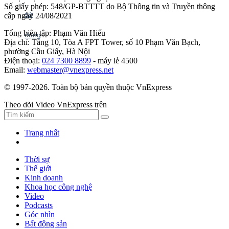
Số giấy phép: 548/GP-BTTTT do Bộ Thông tin và Truyền thông
cấp ngày 24/08/2021
Tổng biên tập: Phạm Văn Hiếu
Địa chỉ: Tầng 10, Tòa A FPT Tower, số 10 Phạm Văn Bạch,
phường Cầu Giấy, Hà Nội
Điện thoại:
024 7300 8899
- máy lẻ 4500
Email:
webmaster@vnexpress.net
© 1997-2026. Toàn bộ bản quyền thuộc VnExpress
Theo dõi Video VnExpress trên
Trang nhất
Thời sự
Thế giới
Kinh doanh
Khoa học công nghệ
Video
Podcasts
Góc nhìn
Bất động sản