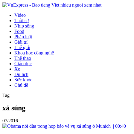
Video
Thời sự
Nhịp sống
Food
Pháp luật
Giải trí
Thế giới
Khoa học công nghệ
Thể thao
Giáo dục
Xe
Du lịch
Sức khỏe
Chủ đề
Tag
xả súng
07/2016
|
00:40