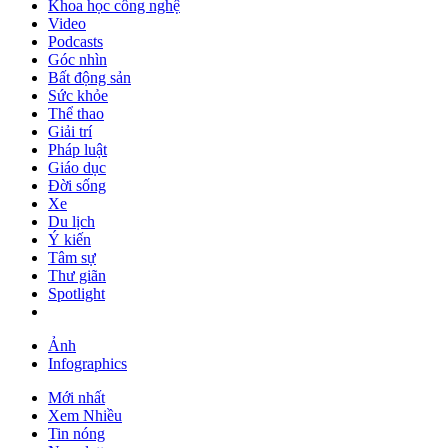
Khoa học công nghệ
Video
Podcasts
Góc nhìn
Bất động sản
Sức khỏe
Thể thao
Giải trí
Pháp luật
Giáo dục
Đời sống
Xe
Du lịch
Ý kiến
Tâm sự
Thư giãn
Spotlight
Ảnh
Infographics
Mới nhất
Xem Nhiều
Tin nóng