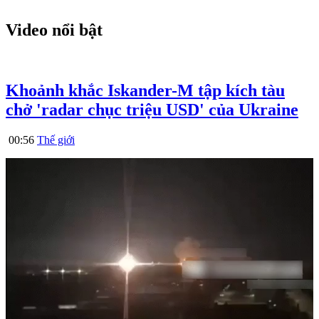
Video nổi bật
Khoảnh khắc Iskander-M tập kích tàu
chở 'radar chục triệu USD' của Ukraine
00:56
Thế giới