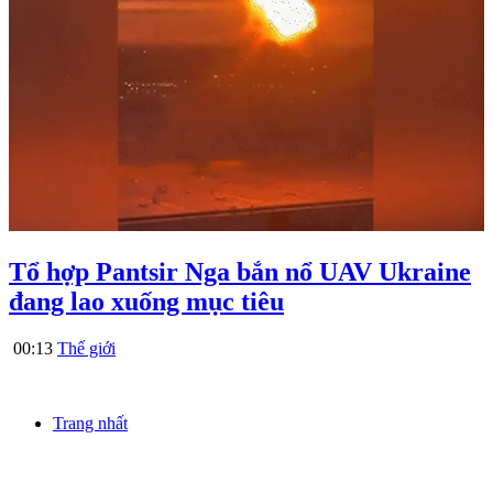
Tổ hợp Pantsir Nga bắn nổ UAV Ukraine
đang lao xuống mục tiêu
00:13
Thế giới
Trang nhất