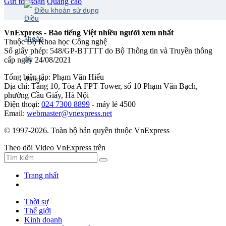
Gửi tòa soạn
Quảng cáo
Điều khoản sử dụng
VnExpress - Báo tiếng Việt nhiều người xem nhất
Thuộc Bộ Khoa học Công nghệ
Số giấy phép: 548/GP-BTTTT do Bộ Thông tin và Truyền thông
cấp ngày 24/08/2021
Tổng biên tập: Phạm Văn Hiếu
Địa chỉ: Tầng 10, Tòa A FPT Tower, số 10 Phạm Văn Bạch,
phường Cầu Giấy, Hà Nội
Điện thoại:
024 7300 8899
- máy lẻ 4500
Email:
webmaster@vnexpress.net
© 1997-2026. Toàn bộ bản quyền thuộc VnExpress
Theo dõi Video VnExpress trên
Trang nhất
Thời sự
Thế giới
Kinh doanh