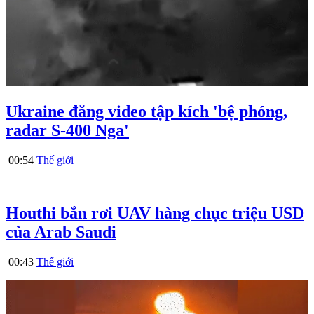
Ukraine đăng video tập kích 'bệ phóng,
radar S-400 Nga'
00:54
Thế giới
Houthi bắn rơi UAV hàng chục triệu USD
của Arab Saudi
00:43
Thế giới