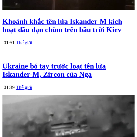
Khoảnh khắc tên lửa Iskander-M kích
hoạt đầu đạn chùm trên bầu trời Kiev
01:51
Thế giới
Ukraine bó tay trước loạt tên lửa
Iskander-M, Zircon của Nga
01:39
Thế giới