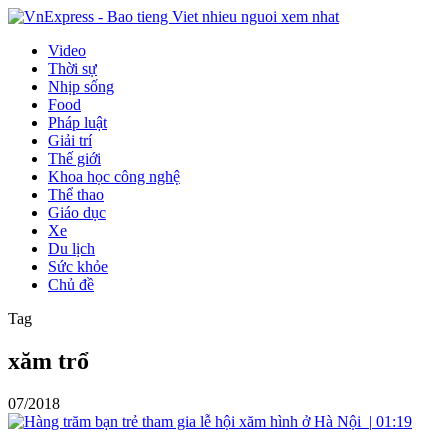
Video
Thời sự
Nhịp sống
Food
Pháp luật
Giải trí
Thế giới
Khoa học công nghệ
Thể thao
Giáo dục
Xe
Du lịch
Sức khỏe
Chủ đề
Tag
xăm trổ
07/2018
|
01:19