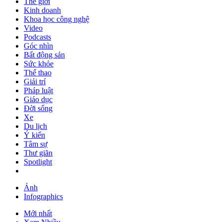
Thế giới
Kinh doanh
Khoa học công nghệ
Video
Podcasts
Góc nhìn
Bất động sản
Sức khỏe
Thể thao
Giải trí
Pháp luật
Giáo dục
Đời sống
Xe
Du lịch
Ý kiến
Tâm sự
Thư giãn
Spotlight
Ảnh
Infographics
Mới nhất