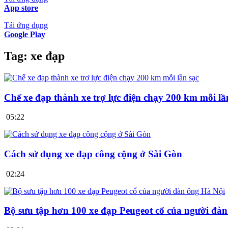
App store
Tải ứng dụng
Google Play
Tag:
xe đạp
Chế xe đạp thành xe trợ lực điện chạy 200 km mỗi lầ
05:22
Cách sử dụng xe đạp công cộng ở Sài Gòn
02:24
Bộ sưu tập hơn 100 xe đạp Peugeot cổ của người đà