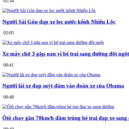
01:34
Người Sài Gòn đạp xe lọc nước kênh Nhiêu Lộc
02:05
Xe máy chở 3 gặp nạn vì bé trai sang đường đột ngột
00:41
Người lái xe đạp suýt đâm vào đoàn xe của Obama
00:48
Ôtô chạy gần 70km/h đâm trúng bé trai đạp xe sang