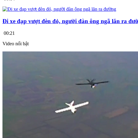
Đi xe đạp vượt đèn đỏ, người đàn ông ngã lăn ra đư
00:21
Video nổi bật