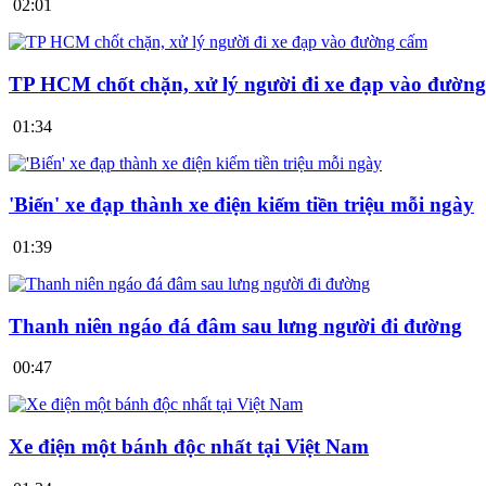
02:01
TP HCM chốt chặn, xử lý người đi xe đạp vào đườn
01:34
'Biến' xe đạp thành xe điện kiếm tiền triệu mỗi ngày
01:39
Thanh niên ngáo đá đâm sau lưng người đi đường
00:47
Xe điện một bánh độc nhất tại Việt Nam