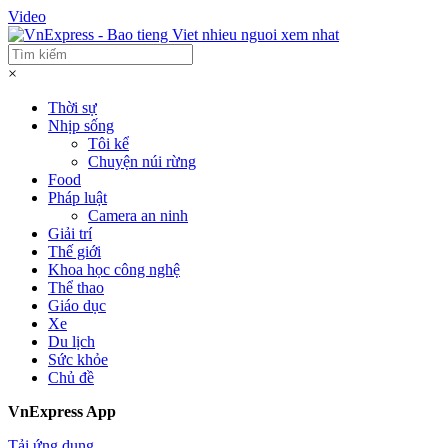
Video
×
Thời sự
Nhịp sống
Tôi kể
Chuyện núi rừng
Food
Pháp luật
Camera an ninh
Giải trí
Thế giới
Khoa học công nghệ
Thể thao
Giáo dục
Xe
Du lịch
Sức khỏe
Chủ đề
VnExpress App
Tải ứng dụng